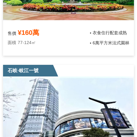
¥160萬
衣食住行配套成熟
售價
•
面積
77-124㎡
6萬平方米法式園林
•
石岐·岐江一號