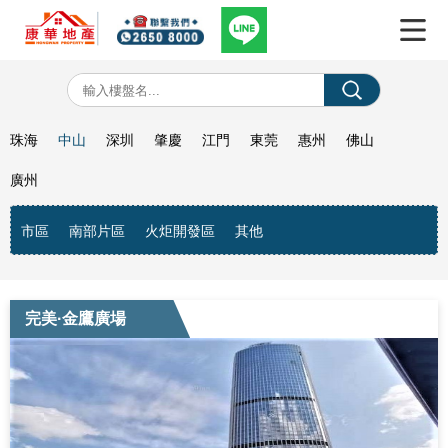
珠海
中山
深圳
肇慶
江門
東莞
惠州
佛山
廣州
市區
南部片區
火炬開發區
其他
完美·金鷹廣場