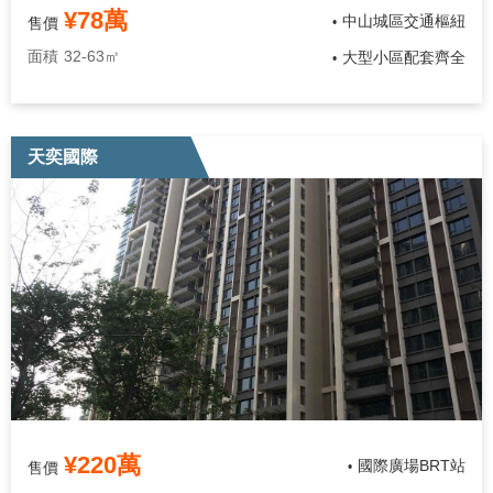
¥78萬
中山城區交通樞紐
售價
•
面積
32-63㎡
大型小區配套齊全
•
天奕國際
¥220萬
國際廣場BRT站
售價
•