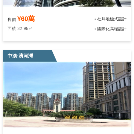
¥60萬
杜拜地標式設計
售價
•
面積
32-95㎡
國際化高端設計
•
中澳·濱河灣