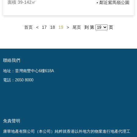
面積
39-142㎡
鄰近紫馬嶺公園
•
首页
<
17
18
19
>
尾页
到 第
页
聯絡我們
地址：荃灣南豐中心6樓618A
電話：2650 8000
免責聲明
康華地產有限公司（本公司）純粹就香港以外地方的物業進行地產代理工