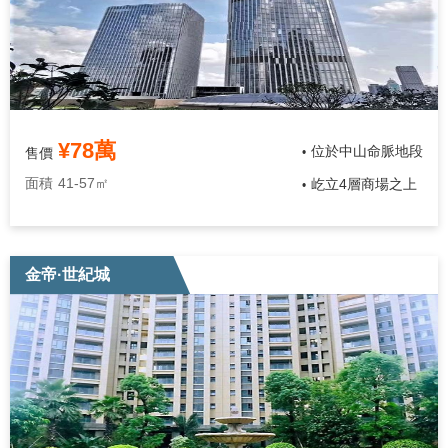
¥78萬
位於中山命脈地段
售價
•
面積
41-57㎡
屹立4層商場之上
•
金帝·世紀城