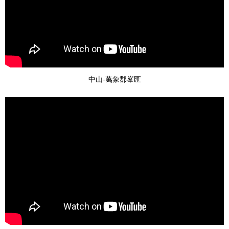
中山-萬象郡峯匯