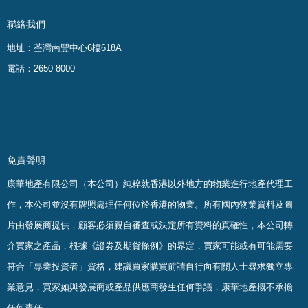
聯絡我們
地址：荃灣南豐中心6樓618A
電話：2650 8000
免責聲明
康華地產有限公司（本公司）純粹就香港以外地方的物業進行地產代理工
作，本公司並沒有牌照處理任何位於香港的物業。
所有國內物業資料及圖
片由發展商提供，顧客必須親自審查或決定所有資料的真確
性
，
本公司轉
介買家之產品，根據《證劵及期貨條例》的界定，買家可能或有可能需要
符合「專業投資者」資格，建議買家購買前請自行向有關人士尋求獨立專
業意見，買家如與發展商或產品供應商發生任何爭議，康華地產概不承擔
任何責任。