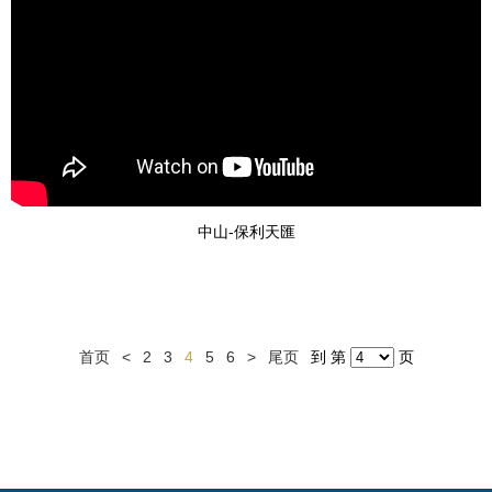
中山-保利天匯
首页
<
2
3
4
5
6
>
尾页
到 第
页