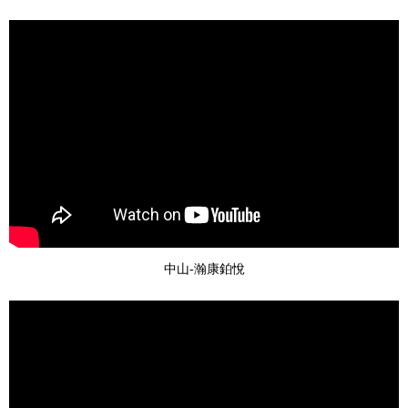
中山-瀚康鉑悅