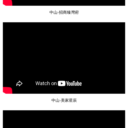
中山-招商臻灣府
中山-美家星辰