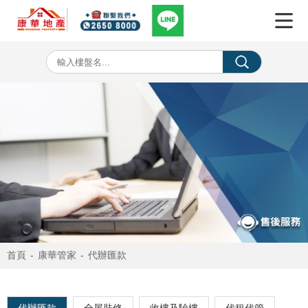
首頁
-
康華管家
-
代辦匯款