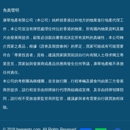
免責聲明
康華地產有限公司（本公司）純粹就香港以外地方的物業進行地產代理工
作，本公司並沒有牌照處理任何位於香港的物業。
所有國內物業資料及圖
片由發展商提供，顧客必須親自審查或決定所有資料的真確
性
，
本公司轉
介買家之產品，根據《證劵及期貨條例》的界定，買家可能或有可能需要
符合「專業投資者」資格，建議買家購買前請自行向有關人士尋求獨立專
業意見，買家如與發展商或產品供應商發生任何爭議，康華地產概不承擔
任何責任。
本公司的考察團為睇樓團，並非旅行團，行程車輛及膳食均由第三方發展
商所提供，該行程並非由持牌旅行代理商組織或宣傳、及非由持牌領隊陪
同，該行程不受旅遊業監管局所監管，建議參與者有需要自行購買旅程保
險。
© 2018 hwagents.com. All Rights Reserved.