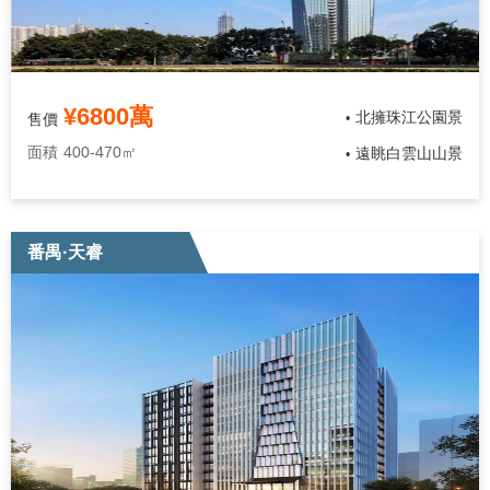
¥6800萬
北擁珠江公園景
售價
•
面積
400-470㎡
遠眺白雲山山景
•
番禺·天睿