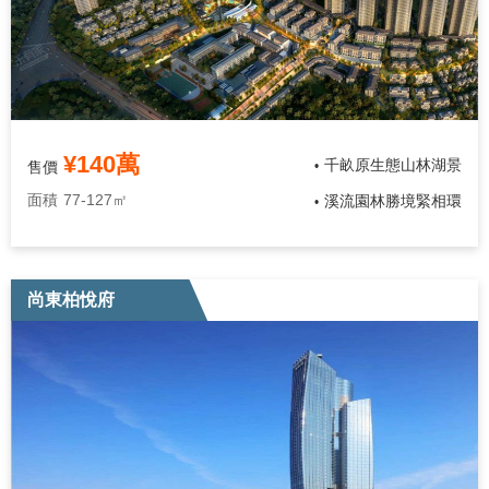
¥140萬
千畝原生態山林湖景
售價
•
面積
77-127㎡
溪流園林勝境緊相環
•
尚東柏悅府