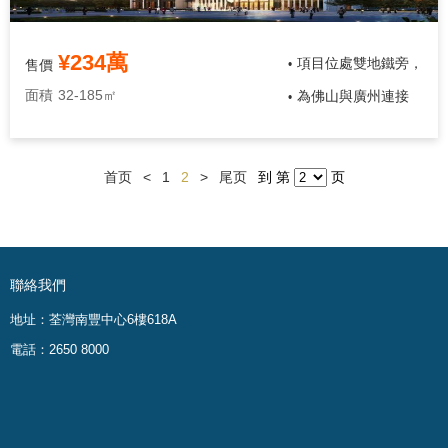
¥234萬
項目位處雙地鐵旁，
售價
•
面積
32-185㎡
為佛山與廣州連接
•
首页
<
1
2
>
尾页
到 第
页
聯絡我們
地址：荃灣南豐中心6樓618A
電話：2650 8000