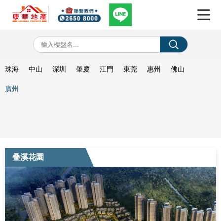
珠海
中山
深圳
肇慶
江門
東莞
惠州
佛山
廣州
叠溪花園