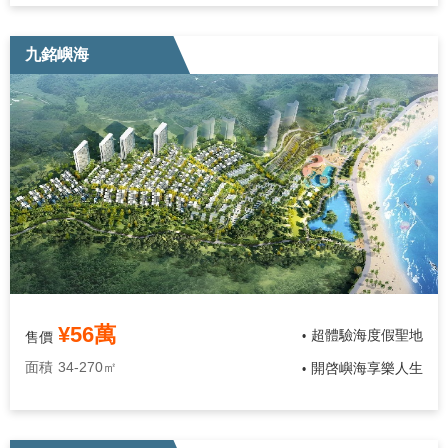
九銘嶼海
¥56萬
超體驗海度假聖地
售價
•
面積
34-270㎡
開啓嶼海享樂人生
•