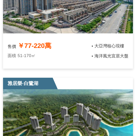
￥77-220萬
大亞灣核心現樓
售價
•
面積
51-170㎡
海洋風光宜居大盤
•
雅居樂·白鷺湖