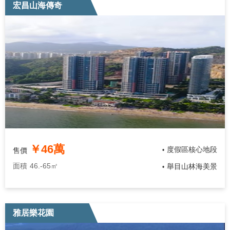
宏昌山海傳奇
￥46萬
度假區核心地段
售價
•
面積
46.-65㎡
舉目山林海美景
•
雅居樂花園