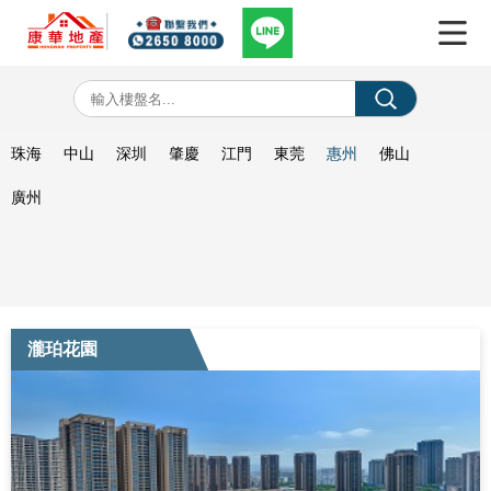
珠海
中山
深圳
肇慶
江門
東莞
惠州
佛山
廣州
瀧珀花園