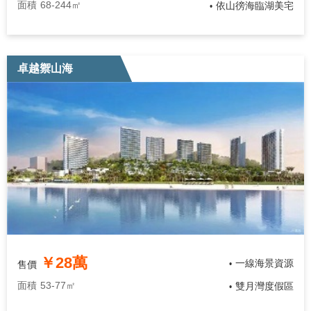
面積
68-244㎡
依山徬海臨湖美宅
•
卓越禦山海
￥28萬
一線海景資源
售價
•
面積
53-77㎡
雙月灣度假區
•