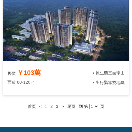
￥103萬
原生態三面環山
售價
•
面積
80-120㎡
出行緊靠雙地鐵
•
首页
<
1
2
3
>
尾页
到 第
页