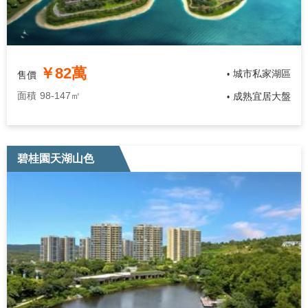
￥82萬
城市私家湖區
售價
•
面積
98-147㎡
成熟宜居大盤
•
碧桂園天湖山色