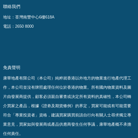
聯絡我們
地址：荃灣南豐中心6樓618A
電話：2650 8000
免責聲明
康華地產有限公司（本公司）純粹就香港以外地方的物業進行地產代理工
作，本公司並沒有牌照處理任何位於香港的物業。
所有國內物業資料及圖
片由發展商提供，顧客必須親自審查或決定所有資料的真確
性
，
本公司轉
介買家之產品，根據《證劵及期貨條例》的界定，買家可能或有可能需要
符合「專業投資者」資格，建議買家購買前請自行向有關人士尋求獨立專
業意見，買家如與發展商或產品供應商發生任何爭議，康華地產概不承擔
任何責任。