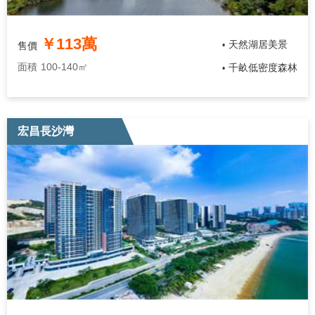
￥113萬
天然湖居美景
售價
•
面積
100-140㎡
千畝低密度森林
•
宏昌長沙灣