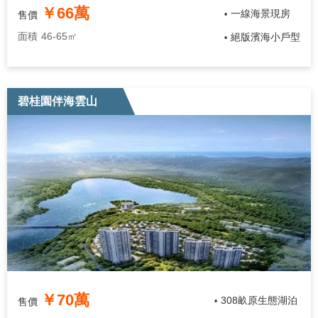
￥66萬
一線海景現房
售價
•
面積
46-65㎡
絕版濱海小戶型
•
碧桂園伴海雲山
￥70萬
308畝原生態湖泊
售價
•