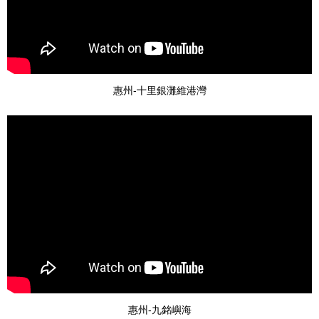
惠州-十里銀灘維港灣
惠州-九銘嶼海