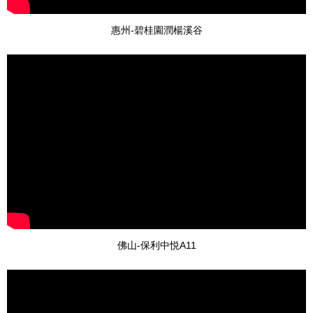
惠州-碧桂園潤楊溪谷
佛山-保利中悦A11