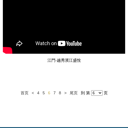
江門-越秀濱江盛悅
首页
<
4
5
6
7
8
>
尾页
到 第
页