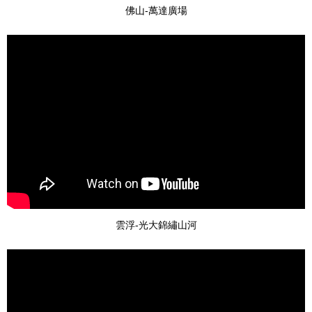
佛山-萬達廣場
雲浮-光大錦繡山河