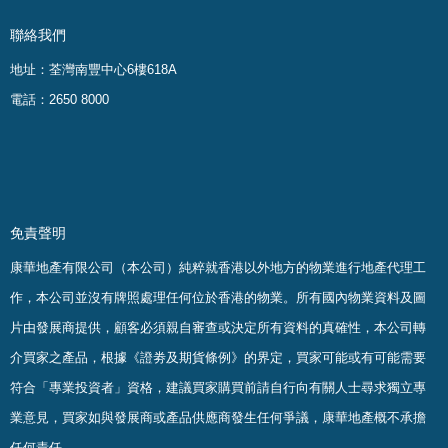
聯絡我們
地址：荃灣南豐中心6樓618A
電話：2650 8000
免責聲明
康華地產有限公司（本公司）純粹就香港以外地方的物業進行地產代理工
作，本公司並沒有牌照處理任何位於香港的物業。
所有國內物業資料及圖
片由發展商提供，顧客必須親自審查或決定所有資料的真確
性
，
本公司轉
介買家之產品，根據《證劵及期貨條例》的界定，買家可能或有可能需要
符合「專業投資者」資格，建議買家購買前請自行向有關人士尋求獨立專
業意見，買家如與發展商或產品供應商發生任何爭議，康華地產概不承擔
任何責任。