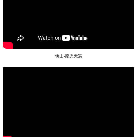
佛山-龍光天宸