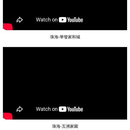
珠海-華發家和城
珠海-五洲家園