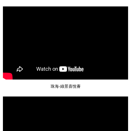
珠海-綠景喜悅薈