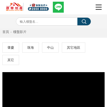
首頁
-
樓盤影片
肇慶
珠海
中山
其它地區
其它