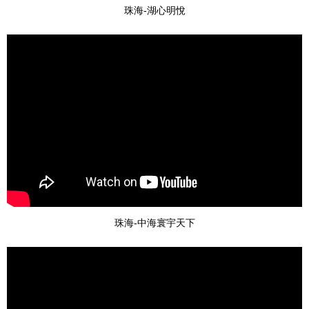
珠海-湖心明悅
珠海-中海寰宇天下