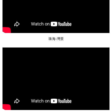
珠海-灣景