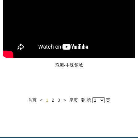
珠海-中珠領域
首页
<
1
2
3
>
尾页
到 第
页