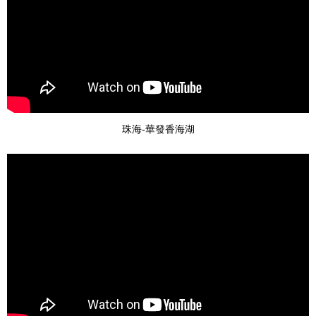
珠海-華發香海湖