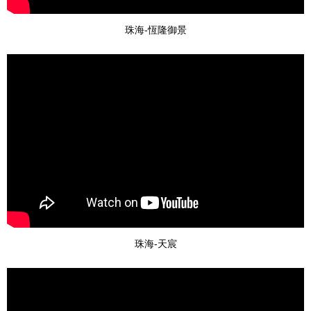
珠海-恆隆御景
珠海-天宸