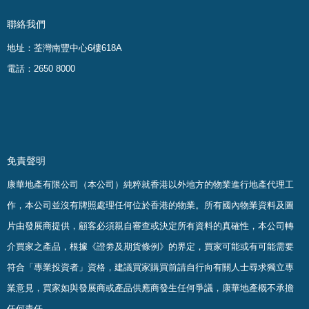
聯絡我們
地址：荃灣南豐中心6樓618A
電話：2650 8000
免責聲明
康華地產有限公司（本公司）純粹就香港以外地方的物業進行地產代理工
作，本公司並沒有牌照處理任何位於香港的物業。
所有國內物業資料及圖
片由發展商提供，顧客必須親自審查或決定所有資料的真確
性
，
本公司轉
介買家之產品，根據《證劵及期貨條例》的界定，買家可能或有可能需要
符合「專業投資者」資格，建議買家購買前請自行向有關人士尋求獨立專
業意見，買家如與發展商或產品供應商發生任何爭議，康華地產概不承擔
任何責任。