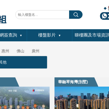
網簽查詢
樓盤影片
睇樓團及市場資
▼
▼
惠州
佛山
廣州
其他
華融琴海灣(別墅)