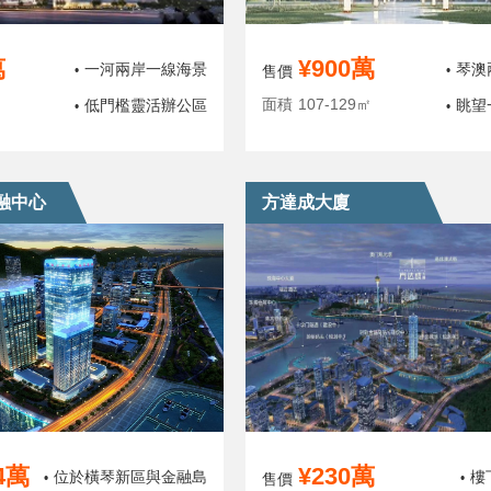
萬
¥900萬
一河兩岸一線海景
琴澳
•
售價
•
面積
107-129㎡
低門檻靈活辦公區
眺望
•
•
融中心
方達成大廈
4萬
¥230萬
位於橫琴新區與金融島
樓
•
售價
•