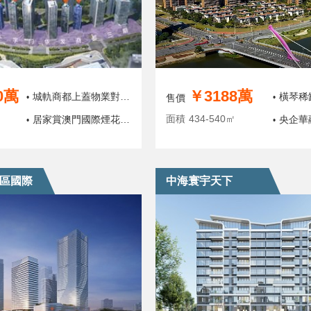
0萬
￥3188萬
城軌商都上蓋物業對望
橫琴稀
•
售價
•
面積
434-540㎡
澳門
居家賞澳門國際煙花匯
央企華
•
•
演
灣區國際
中海寰宇天下