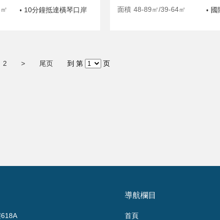
5㎡
面積
48-89㎡/39-64㎡
10分鐘抵達橫琴口岸
國
•
•
2
>
尾页
到 第
页
導航欄目
18A
首頁