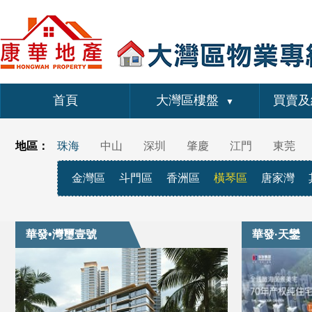
首頁
大灣區樓盤
買賣及
▼
地區：
珠海
中山
深圳
肇慶
江門
東莞
金灣區
斗門區
香洲區
橫琴區
唐家灣
華發•灣璽壹號
華發·天鑾