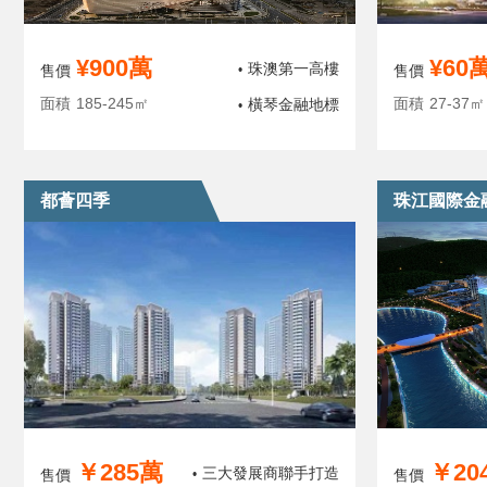
¥900萬
¥60
珠澳第一高樓
售價
•
售價
面積
185-245㎡
面積
27-37㎡
橫琴金融地標
•
都薈四季
珠江國際金
￥285萬
￥20
三大發展商聯手打造
售價
•
售價