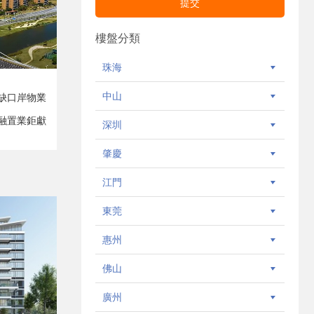
樓盤分類
珠海
中山
缺口岸物業
融置業鉅獻
深圳
肇慶
江門
東莞
惠州
佛山
廣州