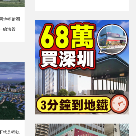
兩地輻射圈
一線海景
下就是輕軌