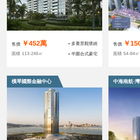
￥452萬
￥15
多重景觀懷繞
售價
•
售價
面積
113-246㎡
面積
54-84㎡
半圍合式豪宅
•
橫琴國際金融中心
中海南航·