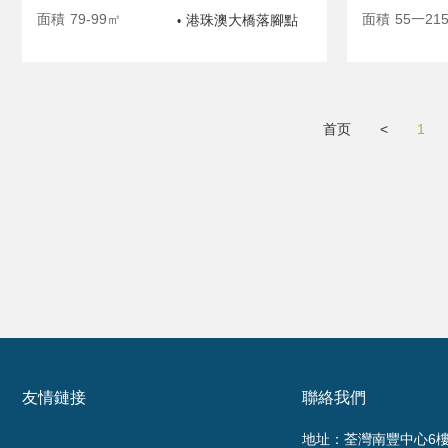
面積
79-99㎡
面積
55一21
港珠澳大橋落腳點
•
首页
<
1
友情鏈接
聯絡我們
地址：荃灣南豐中心6樓6