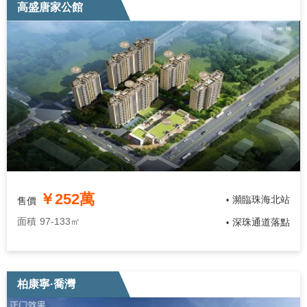
高盛唐家公館
￥252萬
瀕臨珠海北站
售價
•
面積
97-133㎡
深珠通道落點
•
柏康寧·喬灣