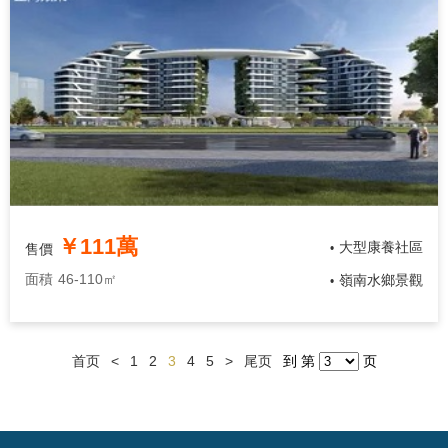
￥111萬
大型康養社區
售價
•
面積
46-110㎡
嶺南水鄉景觀
•
首页
<
1
2
3
4
5
>
尾页
到 第
页