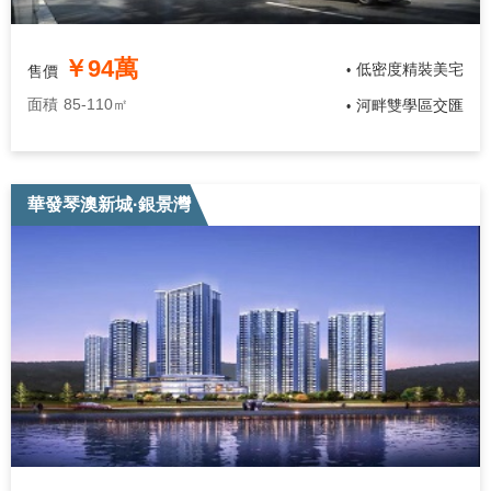
￥94萬
低密度精裝美宅
售價
•
面積
85-110㎡
河畔雙學區交匯
•
華發琴澳新城·銀景灣