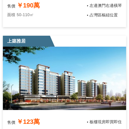
￥190萬
左邊澳門右邊橫琴
售價
•
面積
50-110㎡
占灣區樞紐位置
•
上築雅居
￥123萬
板樓現房即買即住
售價
•