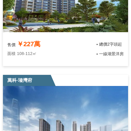
￥227萬
總價2字頭起
售價
•
面積
108-112㎡
一線湖景洋房
•
萬科·瑧灣府