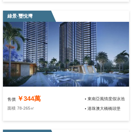
綠景·璽悅灣
￥344萬
東南亞風情度假泳池
售價
•
面積
78-265㎡
港珠澳大橋橋頭堡
•