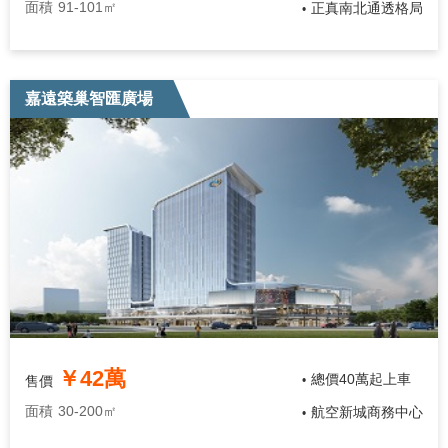
面積
91-101㎡
正真南北通透格局
•
嘉遠築巢智匯廣場
￥42萬
總價40萬起上車
售價
•
面積
30-200㎡
航空新城商務中心
•