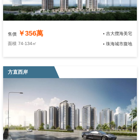
￥356萬
吉大攬海美宅
售價
•
面積
74-134㎡
珠海城市腹地
•
方直西岸