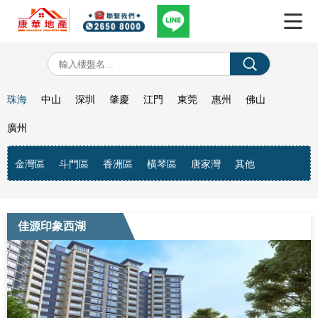
珠海
中山
深圳
肇慶
江門
東莞
惠州
佛山
廣州
金灣區
斗門區
香洲區
橫琴區
唐家灣
其他
佳源印象西湖