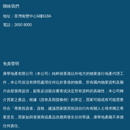
聯絡我們
地址：荃灣南豐中心6樓618A
電話：2650 8000
免責聲明
康華地產有限公司（本公司）純粹就香港以外地方的物業進行地產代理工
作，本公司並沒有牌照處理任何位於香港的物業。
所有國內物業資料及圖
片由發展商提供，顧客必須親自審查或決定所有資料的真確
性
，
本公司轉
介買家之產品，根據《證劵及期貨條例》的界定，買家可能或有可能需要
符合「專業投資者」資格，建議買家購買前請自行向有關人士尋求獨立專
業意見，買家如與發展商或產品供應商發生任何爭議，康華地產概不承擔
任何責任。