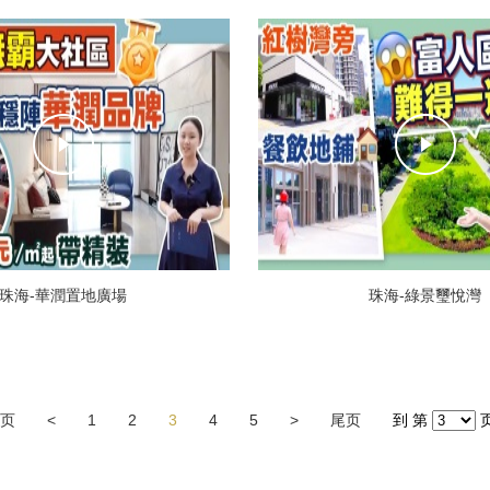
珠海-華潤置地廣場
珠海-綠景璽悅灣
页
<
1
2
3
4
5
>
尾页
到 第