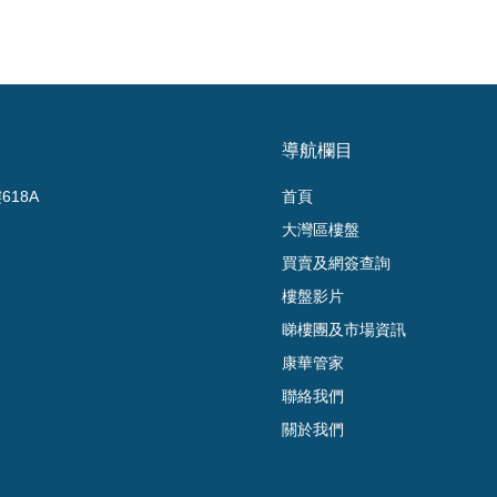
導航欄目
18A
首頁
大灣區樓盤
買賣及網簽查詢
樓盤影片
睇樓團及市場資訊
康華管家
聯絡我們
關於我們