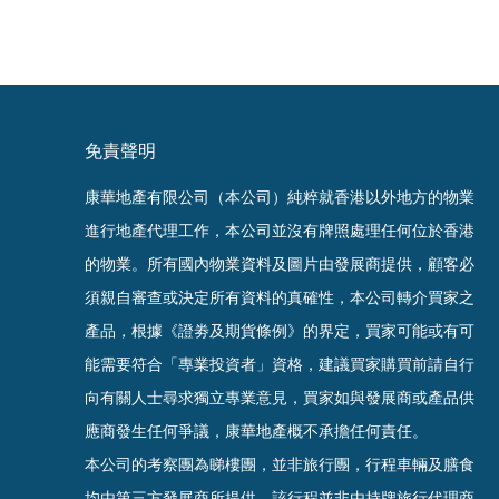
免責聲明
康華地產有限公司（本公司）純粹就香港以外地方的物業
進行地產代理工作，本公司並沒有牌照處理任何位於香港
的物業。
所有國內物業資料及圖片由發展商提供，顧客必
須親自審查或決定所有資料的真確
性
，
本公司轉介買家之
產品，根據《證劵及期貨條例》的界定，買家可能或有可
能需要符合「專業投資者」資格，建議買家購買前請自行
向有關人士尋求獨立專業意見，買家如與發展商或產品供
應商發生任何爭議，康華地產概不承擔任何責任。
本公司的考察團為睇樓團，並非旅行團，行程車輛及膳食
均由第三方發展商所提供，該行程並非由持牌旅行代理商