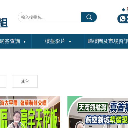
網簽查詢
樓盤影片
睇樓團及市場資
▼
▼
其它