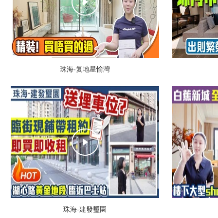
珠海-复地星愉灣
珠海-建發璽園