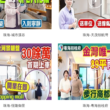
珠海-城市溪谷
珠海-天茂領航灣
珠海-恆隆御景
珠海-粵海拾桂府