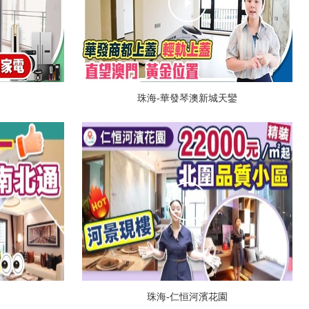
珠海-華發琴澳新城天鑾
珠海-仁恒河濱花園