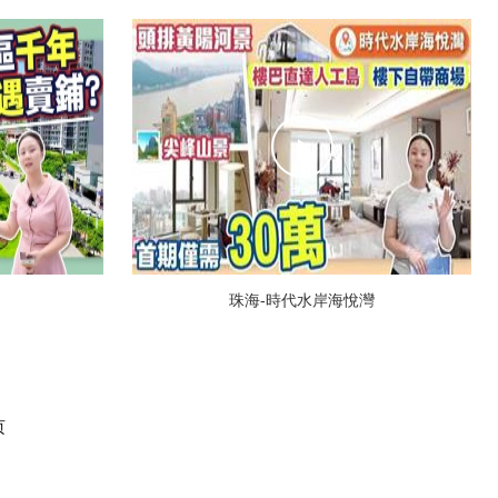
珠海-時代水岸海悅灣
页