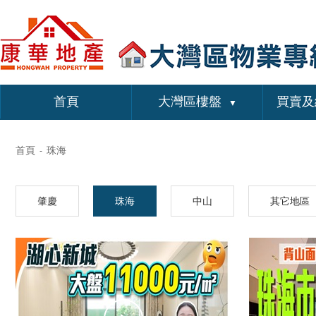
首頁
大灣區樓盤
買賣及
▼
首頁
珠海
-
肇慶
珠海
中山
其它地區