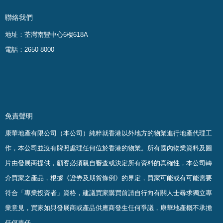
聯絡我們
地址：荃灣南豐中心6樓618A
電話：2650 8000
免責聲明
康華地產有限公司（本公司）純粹就香港以外地方的物業進行地產代理工
作，本公司並沒有牌照處理任何位於香港的物業。
所有國內物業資料及圖
片由發展商提供，顧客必須親自審查或決定所有資料的真確
性
，
本公司轉
介買家之產品，根據《證劵及期貨條例》的界定，買家可能或有可能需要
符合「專業投資者」資格，建議買家購買前請自行向有關人士尋求獨立專
業意見，買家如與發展商或產品供應商發生任何爭議，康華地產概不承擔
任何責任。