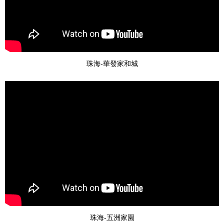
珠海-華發家和城
珠海-五洲家園