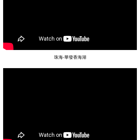
珠海-華發香海湖