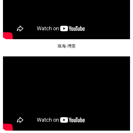
珠海-灣景