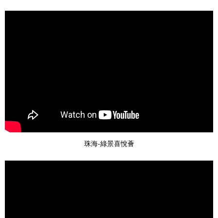
珠海-綠景喜悅薈