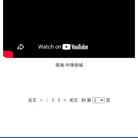
珠海-中珠領域
首页
<
1
2
3
>
尾页
到 第
页