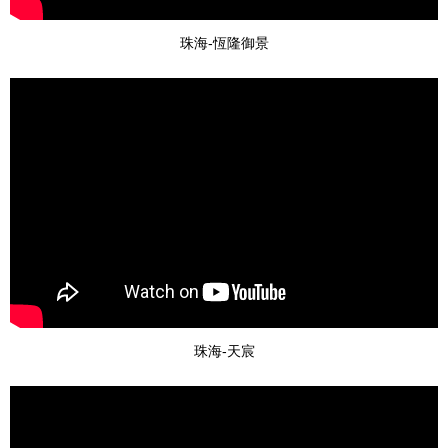
珠海-恆隆御景
珠海-天宸