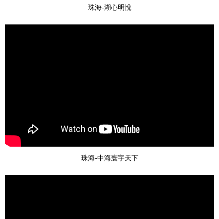
珠海-湖心明悅
珠海-中海寰宇天下