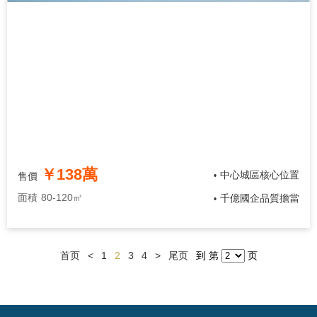
￥138萬
中心城區核心位置
售價
•
面積
80-120㎡
千億國企品質擔當
•
首页
<
1
2
3
4
>
尾页
到 第
页