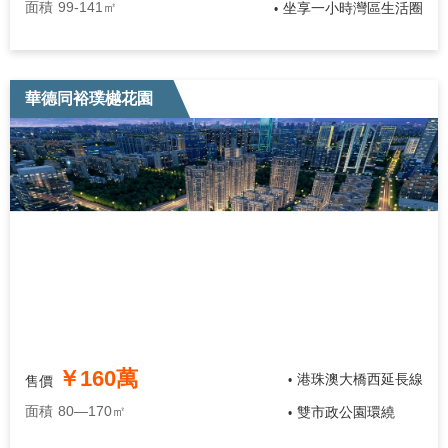
面積
99-141㎡
坐享一小時灣區生活圈
•
華德同裕璞樾花園
￥160萬
港珠澳大橋西延長線
售價
•
面積
80—170㎡
雙市政公園環繞
•