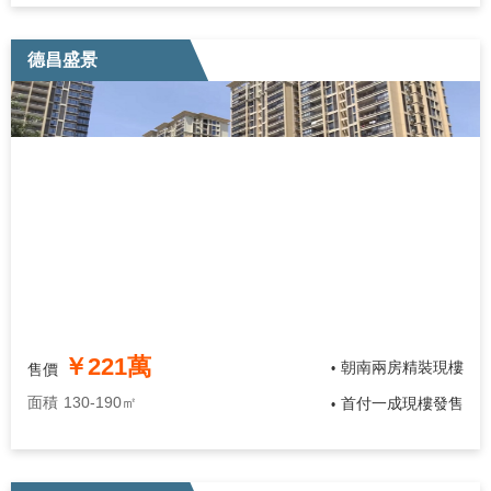
德昌盛景
￥221萬
朝南兩房精裝現樓
售價
•
面積
130-190㎡
首付一成現樓發售
•