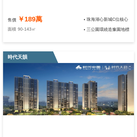
￥189萬
珠海湖心新城C位核心
售價
•
面積
90-143㎡
三公園環繞造豫園地標
•
時代天韻