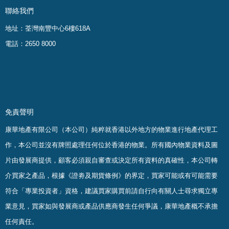
聯絡我們
地址：荃灣南豐中心6樓618A
電話：2650 8000
免責聲明
康華地產有限公司（本公司）純粹就香港以外地方的物業進行地產代理工
作，本公司並沒有牌照處理任何位於香港的物業。
所有國內物業資料及圖
片由發展商提供，顧客必須親自審查或決定所有資料的真確
性
，
本公司轉
介買家之產品，根據《證劵及期貨條例》的界定，買家可能或有可能需要
符合「專業投資者」資格，建議買家購買前請自行向有關人士尋求獨立專
業意見，買家如與發展商或產品供應商發生任何爭議，康華地產概不承擔
任何責任。