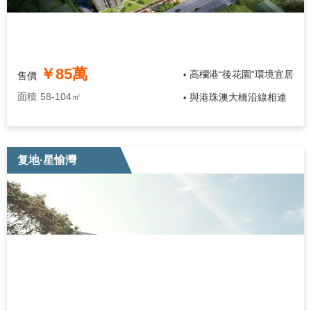
￥85萬
高欄港“後花園”環境宜居
售價
•
面積
58-104㎡
與港珠澳大橋沿線相連
•
复地·星愉灣