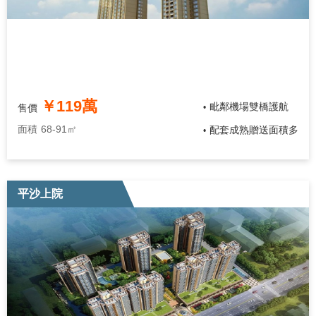
￥119萬
毗鄰機場雙橋護航
售價
•
面積
68-91㎡
配套成熟贈送面積多
•
平沙上院