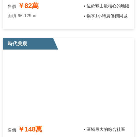
￥82萬
位於鶴山最核心的地段
售價
•
面積
96-129 ㎡
暢享1小時廣佛鶴同城
•
時代美宸
￥148萬
區域最大的綜合社區
售價
•