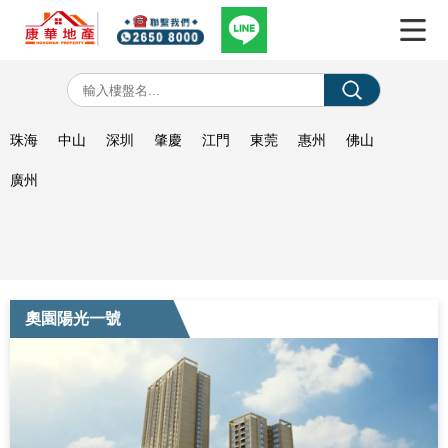
珠海
中山
深圳
肇慶
江門
東莞
惠州
佛山
廣州
奧園陽光一號