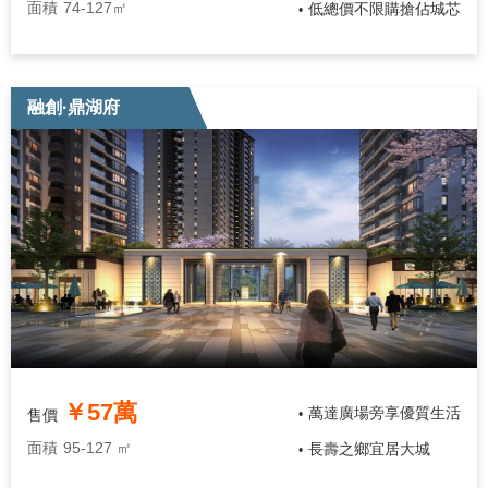
面積
74-127㎡
低總價不限購搶佔城芯
•
融創·鼎湖府
￥57萬
萬達廣場旁享優質生活
售價
•
面積
95-127 ㎡
長壽之鄉宜居大城
•