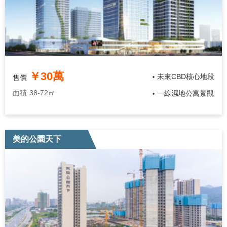
￥30萬
未來CBD核心地段
售價
•
面積
38-72㎡
一線濕地公寓景觀
•
美的公園天下