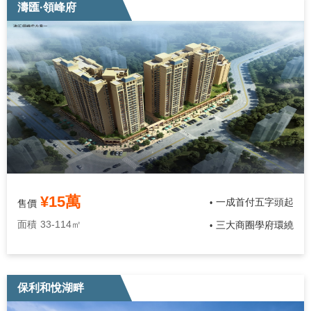
濤匯·領峰府
¥15萬
一成首付五字頭起
售價
•
面積
33-114㎡
三大商圈學府環繞
•
保利和悅湖畔