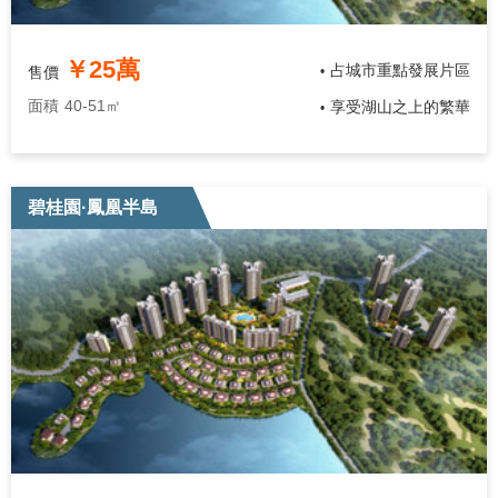
￥25萬
占城市重點發展片區
售價
•
面積
40-51㎡
享受湖山之上的繁華
•
碧桂園·鳳凰半島