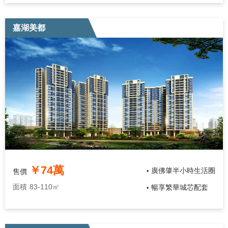
嘉湖美都
￥74萬
廣佛肇半小時生活圈
售價
•
面積
83-110㎡
暢享繁華城芯配套
•