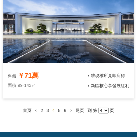
￥71萬
准現樓所見即所得
售價
•
面積
99-143㎡
新區核心享發展紅利
•
首页
<
2
3
4
5
6
>
尾页
到 第
页