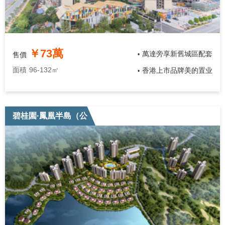
￥73萬
萬達旁享新舊城區配套
售價
•
面積
96-132㎡
香港上市品牌美的置业
•
碧桂園·鳳凰半島（公
寓）