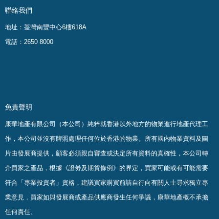
聯絡我們
地址：荃灣南豐中心6樓618A
電話：2650 8000
免責聲明
康華地產有限公司（本公司）純粹就香港以外地方的物業進行地產代理工
作，本公司並沒有牌照處理任何位於香港的物業。
所有國內物業資料及圖
片由發展商提供，顧客必須親自審查或決定所有資料的真確
性
，
本公司轉
介買家之產品，根據《證劵及期貨條例》的界定，買家可能或有可能需要
符合「專業投資者」資格，建議買家購買前請自行向有關人士尋求獨立專
業意見，買家如與發展商或產品供應商發生任何爭議，康華地產概不承擔
任何責任。