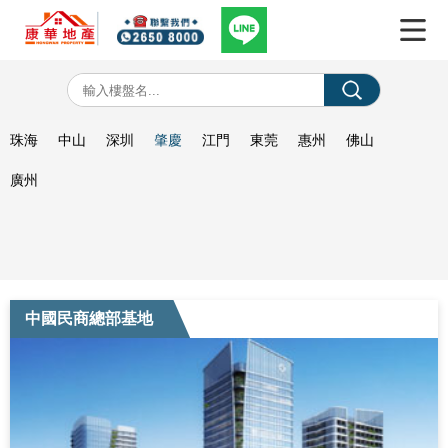
珠海
中山
深圳
肇慶
江門
東莞
惠州
佛山
廣州
中國民商總部基地