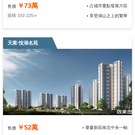
￥73萬
占城市重點發展片區
售價
•
面積
102-225㎡
享受湖山之上的繁華
•
天業·悅湖名苑
￥52萬
肇慶新區南北中央一軸
售價
•