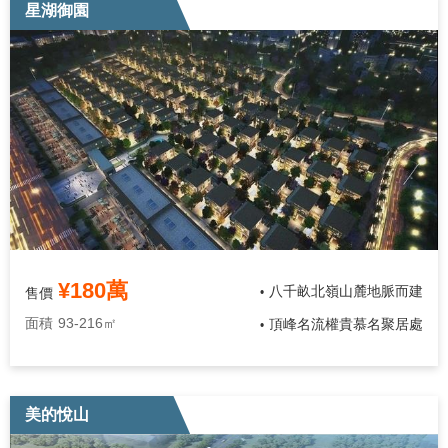
星湖御園
¥180萬
八千畝北嶺山麓地脈而建
售價
•
面積
93-216㎡
頂峰名流權貴慕名聚居處
•
美的悅山