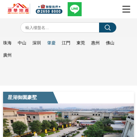
珠海
中山
深圳
肇慶
江門
東莞
惠州
佛山
廣州
星湖御園豪墅