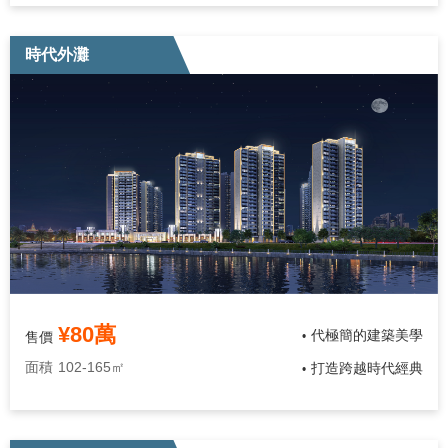
時代外灘
¥80萬
代極簡的建築美學
售價
•
面積
102-165㎡
打造跨越時代經典
•