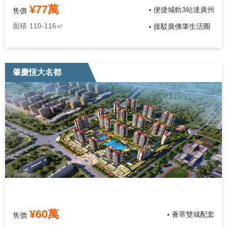
¥77萬
便捷城軌3站達廣州
售價
•
面積
110-116㎡
接駁廣佛肇生活圈
•
肇慶恆大名都
¥60萬
薈萃雙城配套
售價
•