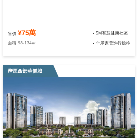
¥75萬
5M智慧健康社區
售價
•
面積
98-134㎡
全屋家電進行操控
•
灣區西部華僑城