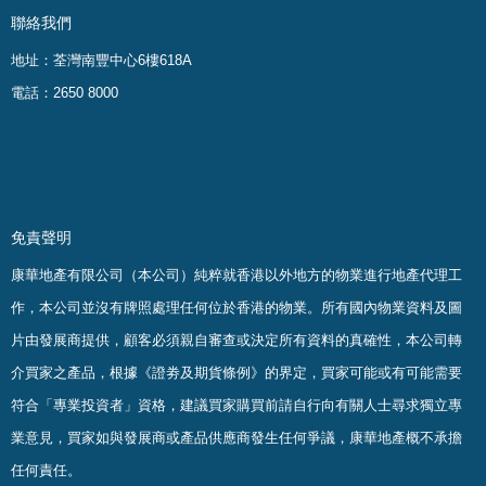
聯絡我們
地址：荃灣南豐中心6樓618A
電話：2650 8000
免責聲明
康華地產有限公司（本公司）純粹就香港以外地方的物業進行地產代理工
作，本公司並沒有牌照處理任何位於香港的物業。
所有國內物業資料及圖
片由發展商提供，顧客必須親自審查或決定所有資料的真確
性
，
本公司轉
介買家之產品，根據《證劵及期貨條例》的界定，買家可能或有可能需要
符合「專業投資者」資格，建議買家購買前請自行向有關人士尋求獨立專
業意見，買家如與發展商或產品供應商發生任何爭議，康華地產概不承擔
任何責任。