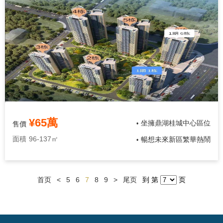
¥65萬
坐擁鼎湖桂城中心區位
售價
•
面積
96-137㎡
暢想未來新區繁華熱鬧
•
首页
<
5
6
7
8
9
>
尾页
到 第
页