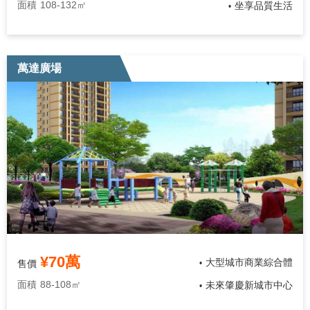
面積
108-132㎡
坐享品質生活
•
萬達廣場
¥70萬
大型城市商業綜合體
售價
•
面積
88-108㎡
未來肇慶新城市中心
•