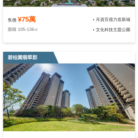
¥75萬
斥資百億力造新城
售價
•
面積
105-136㎡
文化科技主題公園
•
碧桂園翡翠郡