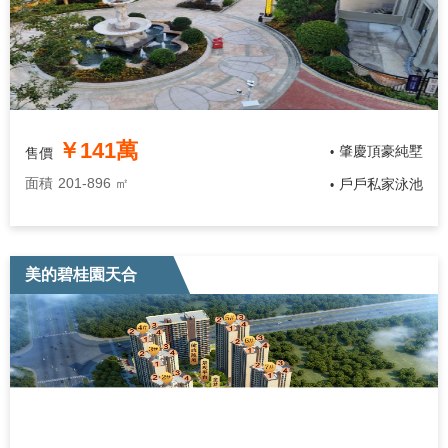
￥141萬
肇慶頂豪純墅
售價
•
面積
201-896 ㎡
戶戶私家泳池
•
美的碧桂園天合