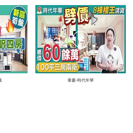
城
肇慶-時代年華