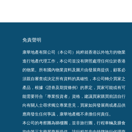
免責聲明
康華地產有限公司（本公司）純粹就香港以外地方的物業
進行地產代理工作，本公司並沒有牌照處理任何位於香港
的物業。
所有國內物業資料及圖片由發展商提供，顧客必
須親自審查或決定所有資料的真確
性
，
本公司轉介買家之
產品，根據《證劵及期貨條例》的界定，買家可能或有可
能需要符合「專業投資者」資格，建議買家購買前請自行
向有關人士尋求獨立專業意見，買家如與發展商或產品供
應商發生任何爭議，康華地產概不承擔任何責任。
本公司的考察團為睇樓團，並非旅行團，行程車輛及膳食
均由第三方發展商所提供，該行程並非由持牌旅行代理商