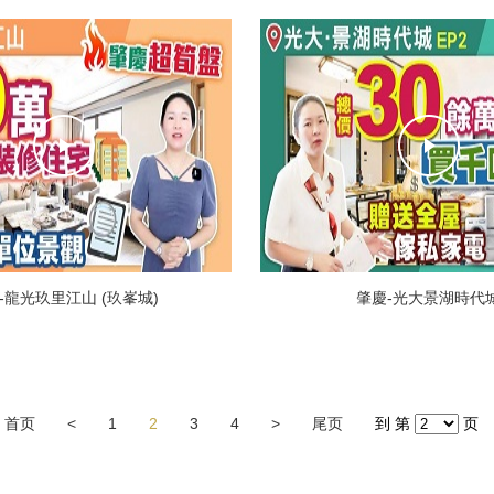
-龍光玖里江山 (玖峯城)
肇慶-光大景湖時代
首页
<
1
2
3
4
>
尾页
到 第
页