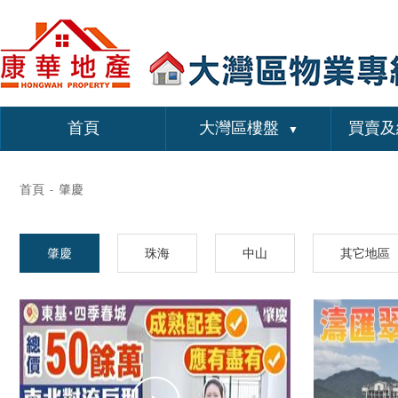
首頁
大灣區樓盤
買賣及
▼
首頁
肇慶
-
肇慶
珠海
中山
其它地區