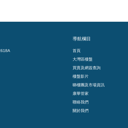
導航欄目
18A
首頁
大灣區樓盤
買賣及網簽查詢
樓盤影片
睇樓團及市場資訊
康華管家
聯絡我們
關於我們