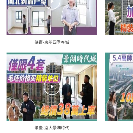
肇慶-東基四季春城
肇慶-遠大景湖時代