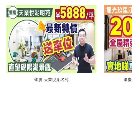
肇慶-天業悅湖名苑
肇慶