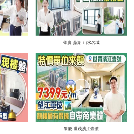
肇慶-鼎湖·山水名城
肇慶-世茂濱江壹號