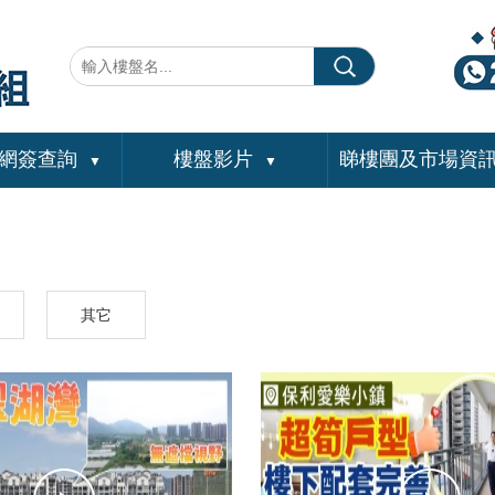
網簽查詢
樓盤影片
睇樓團及市場資
▼
▼
其它