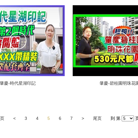
肇慶-時代星湖印記
肇慶-碧桂園明珠花
页
<
3
4
5
6
7
>
尾页
到 第