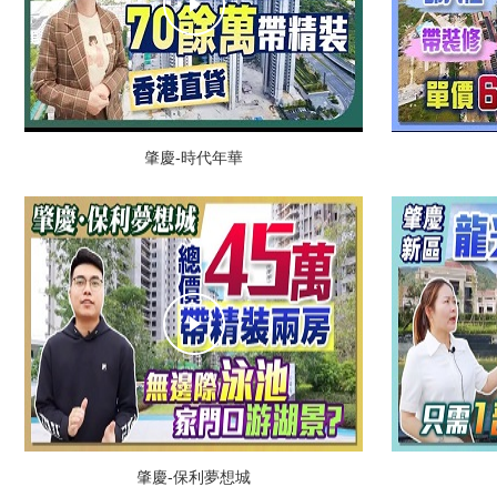
肇慶-時代年華
肇慶-保利夢想城