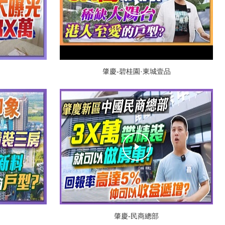
肇慶-碧桂園·東城壹品
肇慶-民商總部