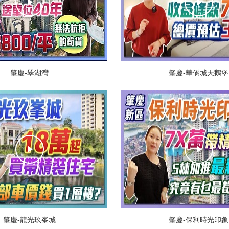
肇慶-翠湖灣
肇慶-華僑城天鵝堡
肇慶-龍光玖峯城
肇慶-保利時光印象