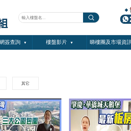
網簽查詢
樓盤影片
睇樓團及市場資
▼
▼
其它