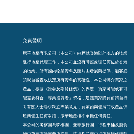
免責聲明
康華地產有限公司（本公司）純粹就香港以外地方的物業
進行地產代理工作，本公司並沒有牌照處理任何位於香港
的物業。
所有國內物業資料及圖片由發展商提供，顧客必
須親自審查或決定所有資料的真確
性
，
本公司轉介買家之
產品，根據《證劵及期貨條例》的界定，買家可能或有可
能需要符合「專業投資者」資格，建議買家購買前請自行
向有關人士尋求獨立專業意見，買家如與發展商或產品供
應商發生任何爭議，康華地產概不承擔任何責任。
本公司的考察團為睇樓團，並非旅行團，行程車輛及膳食
均由第三方發展商所提供，該行程並非由持牌旅行代理商