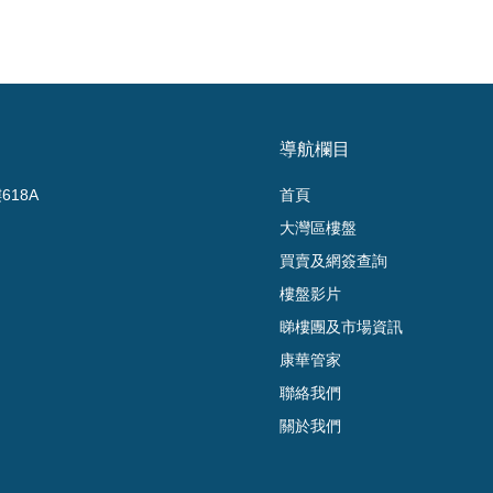
導航欄目
18A
首頁
大灣區樓盤
買賣及網簽查詢
樓盤影片
睇樓團及市場資訊
康華管家
聯絡我們
關於我們