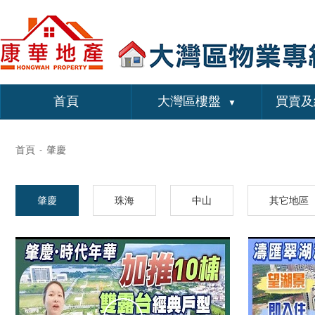
首頁
大灣區樓盤
買賣及
▼
首頁
肇慶
-
肇慶
珠海
中山
其它地區