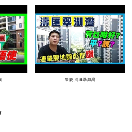
園
肇慶-濤匯翠湖灣
页