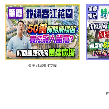
肇慶-錦繡春江花園
首