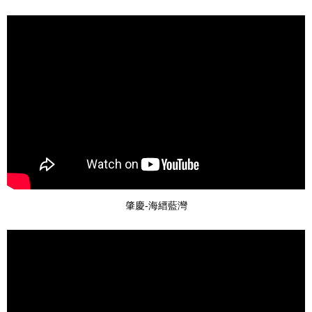
肇慶-海縉藍灣