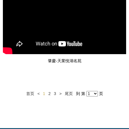
肇慶-天業悅湖名苑
首页
<
1
2
3
>
尾页
到 第
页