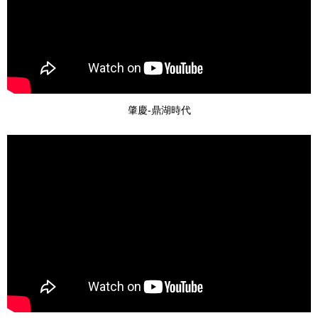
肇慶-鼎湖時代