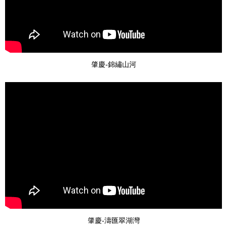
肇慶-錦繡山河
肇慶-濤匯翠湖灣