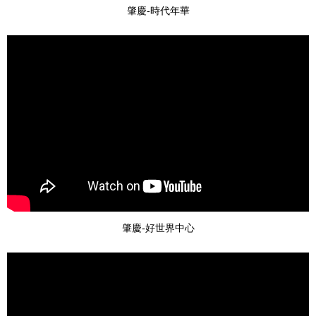
肇慶-時代年華
肇慶-好世界中心