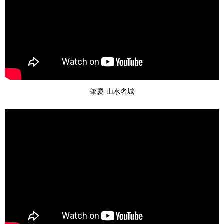
肇慶-山水名城