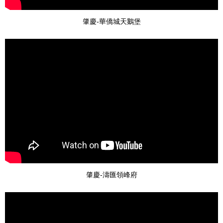
肇慶-華僑城天鵝堡
肇慶-濤匯領峰府