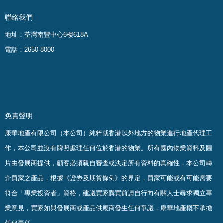
聯絡我們
地址：荃灣南豐中心6樓618A
電話：2650 8000
免責聲明
康華地產有限公司（本公司）純粹就香港以外地方的物業進行地產代理工
作，本公司並沒有牌照處理任何位於香港的物業。
所有國內物業資料及圖
片由發展商提供，顧客必須親自審查或決定所有資料的真確
性
，
本公司轉
介買家之產品，根據《證劵及期貨條例》的界定，買家可能或有可能需要
符合「專業投資者」資格，建議買家購買前請自行向有關人士尋求獨立專
業意見，買家如與發展商或產品供應商發生任何爭議，康華地產概不承擔
任何責任。