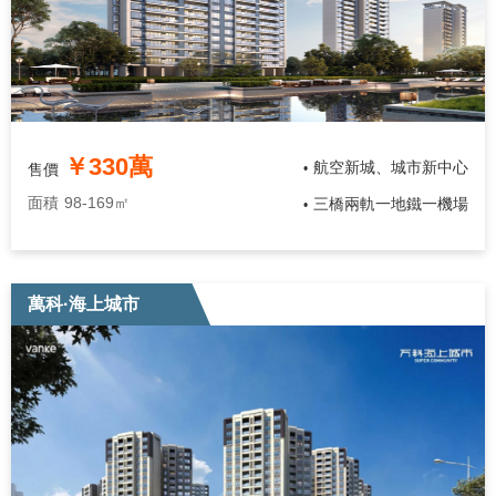
￥330萬
航空新城、城市新中心
售價
•
面積
98-169㎡
三橋兩軌一地鐵一機場
•
萬科·海上城市