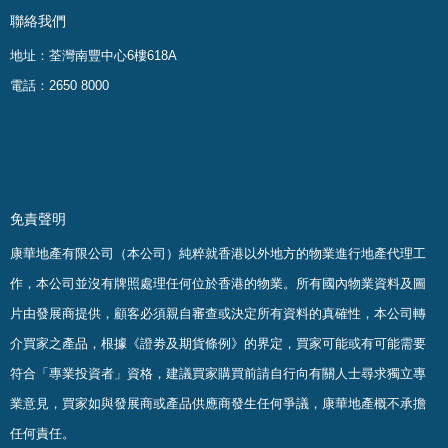
聯絡我們
地址：荃灣南豐中心6樓618A
電話：2650 8000
免責聲明
康華地產有限公司（本公司）純粹就香港以外地方的物業進行地產代理工
作，本公司並沒有牌照處理任何位於香港的物業。
所有國內物業資料及圖
片由發展商提供，顧客必須親自審查或決定所有資料的真確
性
，
本公司轉
介買家之產品，根據《證劵及期貨條例》的界定，買家可能或有可能需要
符合「專業投資者」資格，建議買家購買前請自行向有關人士尋求獨立專
業意見，買家如與發展商或產品供應商發生任何爭議，康華地產概不承擔
任何責任。