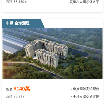
面積
38-150㎡
質量在全國頂級水平
•
中鐵·金海瀾廷
¥140萬
坐擁國際高端配套
售價
•
面積
75-99㎡
全維立體交通環繞
•