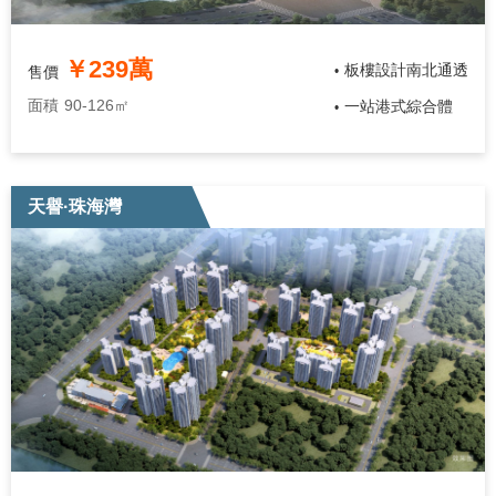
￥239萬
板樓設計南北通透
售價
•
面積
90-126㎡
一站港式綜合體
•
天譽·珠海灣