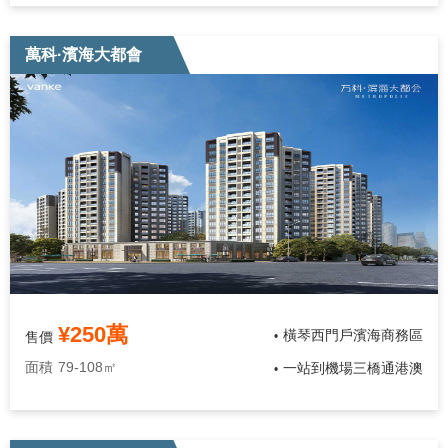
萬科·濱海大都會
¥250萬
橫琴西門戶濱海商務區
售價
•
面積
79-108㎡
一站到機場三橋通港澳
•