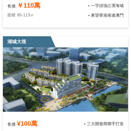
￥110萬
一字頭強占濱海城
售價
•
面積
95-113㎡
東望香港南連澳門
•
湖城大境
¥100萬
三大開發商聯手打造
售價
•