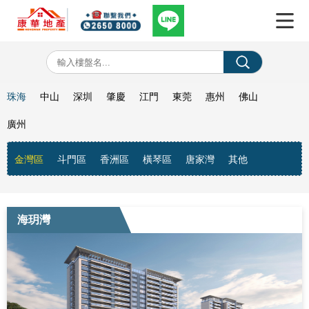
珠海
中山
深圳
肇慶
江門
東莞
惠州
佛山
廣州
金灣區
斗門區
香洲區
橫琴區
唐家灣
其他
海玥灣