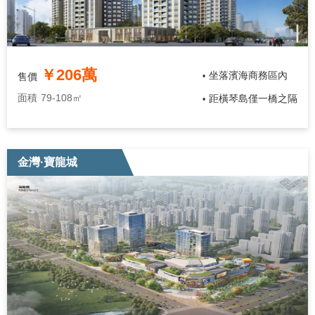
￥206萬
坐落濱海商務區內
售價
•
面積
79-108㎡
距橫琴島僅一橋之隔
•
金灣·寶龍城