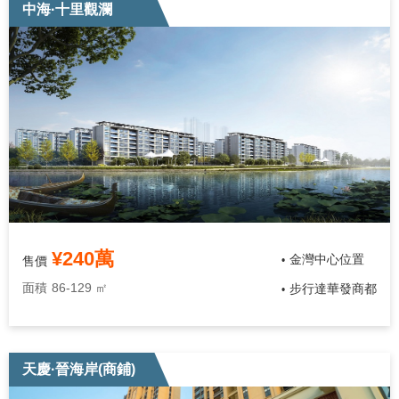
中海·十里觀瀾
¥240萬
金灣中心位置
售價
•
面積
86-129 ㎡
步行達華發商都
•
天慶·晉海岸(商鋪)