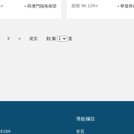
3㎡
面積
96-129㎡
與澳門隔海相望
華發商
•
•
3
>
尾页
到 第
页
導航欄目
18A
首頁