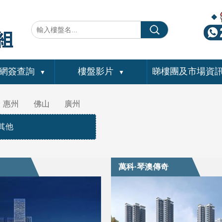
網簽查詢
樓盤影片
睇樓團及市場資
▼
▼
惠州
佛山
廣州
其他
萬科·琴澳傳奇