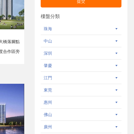
樓盤分類
珠海
中山
大橋落腳點
度合作區旁
深圳
肇慶
江門
東莞
惠州
佛山
廣州