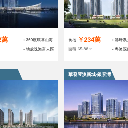
2萬
￥234萬
360度環幕山海
港珠澳
•
售價
•
面積
65-88㎡
地處珠海富人區
粵澳深
•
•
華發琴澳新城·銀景灣