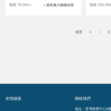
面積
78-265㎡
面積
252-30
港珠澳大橋橋頭堡
•
首页
<
1
2
友情鏈接
聯絡我們
地址：荃灣南豐中心6樓6