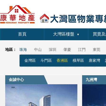
首頁
大灣區樓盤
買賣及
▼
地區：
珠海
中山
深圳
肇慶
江門
東莞
金灣區
斗門區
香洲區
橫琴區
唐家灣
金誠中心
九洲灣