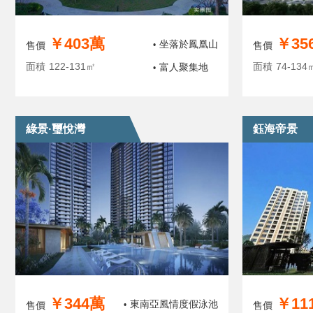
￥403萬
￥35
坐落於鳳凰山
售價
•
售價
面積
122-131㎡
面積
74-134
富人聚集地
•
綠景·璽悅灣
鈺海帝景
￥344萬
￥11
東南亞風情度假泳池
售價
•
售價