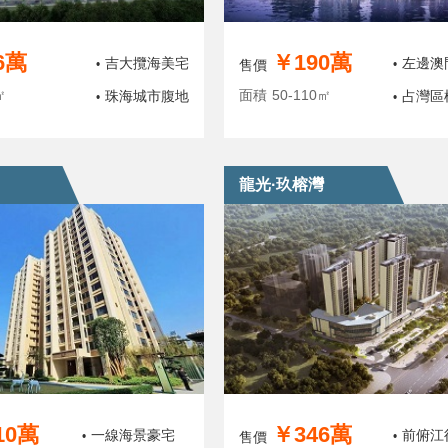
6萬
￥190萬
吉大攬海美宅
左邊澳
•
售價
•
㎡
面積
50-110㎡
珠海城市腹地
占灣區
•
•
龍光·玖榕灣
10萬
￥346萬
一線海景豪宅
前俯江
•
售價
•