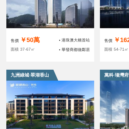
￥50萬
￥16
港珠澳大橋首站
售價
•
售價
面積
37-67㎡
面積
54-71㎡
華發商都做鄰居
•
九洲綠城·翠湖香山
萬科·瑧灣府