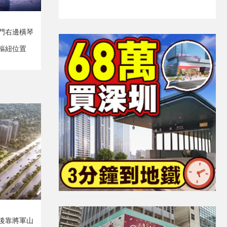
門右邊橫琴
樞紐位置
後靠將軍山