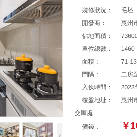
裝修狀況：
毛坯
開發商：
惠州
佔地面積：
736
單位總數：
1460
面積：
71-1
間隔：
二房
入伙時間：
202
樓盤地址：
惠州
交匯處
￥1
價錢：