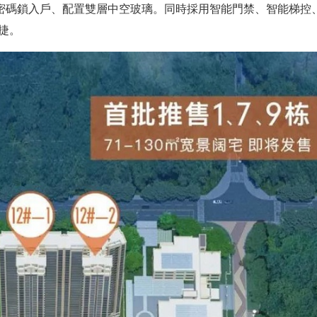
密碼鎖入戶、配置雙層中空玻璃。
同時採用智能門禁、智能梯控
捷。