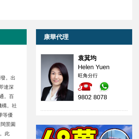
康華代理
袁萁均
Helen Yuen
旺角分行
開發。
出
即達深
通。
百
9802 8078
機構。
社
學等優
㎡闊景園
。
此