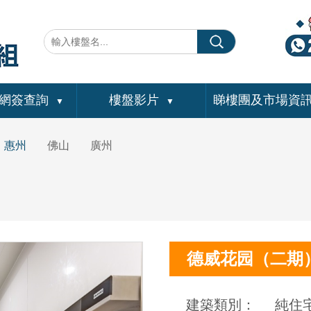
網簽查詢
樓盤影片
睇樓團及市場資
▼
▼
惠州
佛山
廣州
德威花园（二期
建築類別：
純住