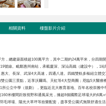
相關資料
樓盤影片介紹
平方，總建築面積超100萬平方，其中二期約24萬平米，分四期
19號線。
毗鄰惠州南站，承載廈深、深汕高鐵（建設中），1站
、惠大、長深、武深4大高速，四通八達。
四鐵雙軌多樞紐立體交
擁雙公園三景點，近享沃爾瑪、天虹等4大型商圈；咫臨5大醫療
學，1所公立中學（規劃），更臨近北大教育基地、百年名校崇雅中
享超160米樓間距致視野和通風采光，擁超8個國際足球場大約6萬
、羽毛球場、陽光大草坪等拾樂配套，盡享受公園式無限舒適生活