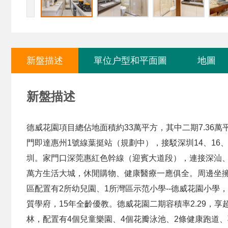
新盤描述
單位户型和平面圖
地圖
新盤描述
德威花園項目總佔地面積約33萬平方，其中二期7.36萬
門即達惠州1號線葉挺站（規劃中），接駁深圳14、16、
圳。
家門口深莞惠紅色幹線（迎賓大道段），連接深汕
萬方生活大城，休閒購物、健康醫療一應俱全。
周邊坐
區配置有2所幼兒園、1所灣區示范小學--德威花園小
質學府，15年全齡優教。
德威花園二期容積率2.29，
林，配置有4個兒童樂園、4個花瓣泳池、2條健康跑道