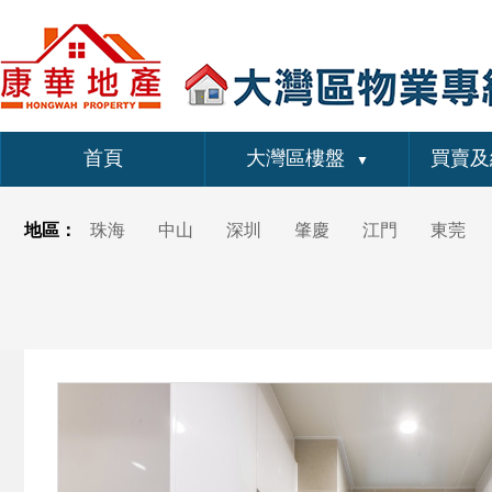
首頁
大灣區樓盤
買賣及
▼
地區：
珠海
中山
深圳
肇慶
江門
東莞