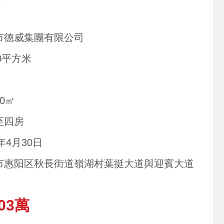
市德威集團有限公司
00平方米
30㎡
至四房
3年4月30日
市惠阳区秋長街道嶺湖村葉挺大道與迎賓大道
03萬