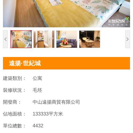
遠揚·世紀城
建築類別：
公寓
裝修狀況：
毛坯
開發商：
中山遠揚商貿有限公司
佔地面積：
133333平方米
單位總數：
4432