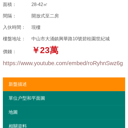
面積：
28-42㎡
間隔：
開放式至二房
入伙時間：
現樓
樓盤地址：
中山市大涌鎮興華路10號碧桂園世紀城
￥23萬
價錢：
https://www.youtube.com/embed/roRyhnSwz6g
新盤描述
單位户型和平面圖
地圖
相關資料