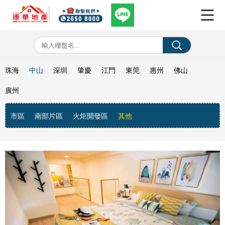
珠海
中山
深圳
肇慶
江門
東莞
惠州
佛山
廣州
市區
南部片區
火炬開發區
其他