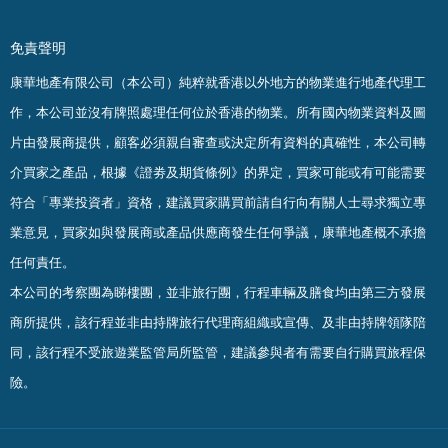
免責聲明
康華地產有限公司（本公司）純粹就香港以外地方的物業進行地產代理工
作，本公司並沒有牌照處理任何位於香港的物業。
所有國內物業資料及圖
片由發展商提供，顧客必須親自審查或決定所有資料的真確
性
，
本公司轉
介買家之產品，根據《證劵及期貨條例》的界定，買家可能或有可能需要
符合「專業投資者」資格，建議買家購買前請自行向有關人士尋求獨立專
業意見，買家如與發展商或產品供應商發生任何爭議，康華地產概不承擔
任何責任。
本公司的考察團為睇樓團，並非旅行團，行程車輛及膳食均由第三方發展
商所提供，該行程並非由持牌旅行代理商組織或宣傳、及非由持牌領隊陪
同，該行程不受旅遊業監管局所監管，建議參與者有需要自行購買旅程保
險。