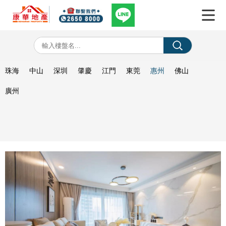
珠海
中山
深圳
肇慶
江門
東莞
惠州
佛山
廣州