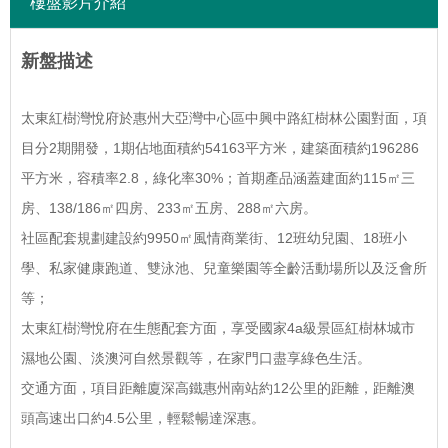
樓盤影片介紹
新盤描述
太東紅樹灣悅府於惠州大亞灣中心區中興中路紅樹林公園對面，項
目分2期開發，1期佔地面積約54163平方米，建築面積約196286
平方米，容積率2.8，綠化率30%；首期產品涵蓋建面約115㎡三
房、138/186㎡四房、233㎡五房、288㎡六房。
社區配套規劃建設約9950㎡風情商業街、12班幼兒園、18班小
學、私家健康跑道、雙泳池、兒童樂園等全齡活動場所以及泛會所
等；
太東紅樹灣悅府在生態配套方面，享受國家4a級景區紅樹林城市
濕地公園、淡澳河自然景觀等，在家門口盡享綠色生活。
交通方面，項目距離廈深高鐵惠州南站約12公里的距離，距離澳
頭高速出口約4.5公里，輕鬆暢達深惠。