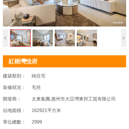
紅樹灣悅府
建築類別：
純住宅
裝修狀況：
毛坯
開發商：
太東集團,惠州市大亞灣東邦工貿有限公司
佔地面積：
162921平方米
單位總數：
2999