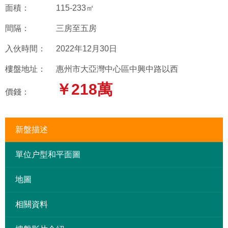
面積：
115-233㎡
間隔：
三房至五房
入伙時間：
2022年12月30日
樓盤地址：
惠州市大亞灣中心區中興中路以西
￥218萬
價錢：
新盤描述
單位户型和平面圖
地圖
相關資料