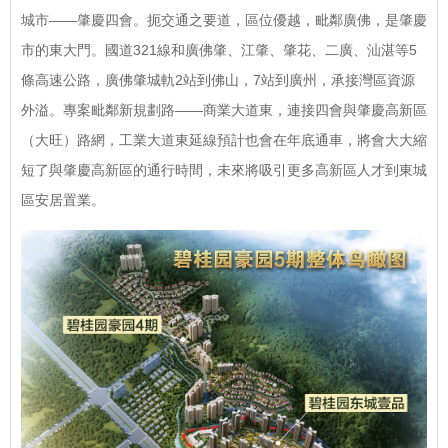
城市——肇慶四會。扼交通之要道，區位優越，毗鄰廣佛，是肇慶
市的東大門。國道321線和廣佛肇、江肇、肇花、二廣、汕湛等5
條高速公路，廣佛肇城軌2站到佛山，7站到廣州，承接灣區資源
外溢。專案毗鄰新規劃路——商業大道東，連接四會與肇慶高新區
（大旺）路網，工業大道東延線預計也會在年底通車，將會大大縮
短了與肇慶高新區的通行時間，未來將吸引更多高新區人才到東城
區安居置業。