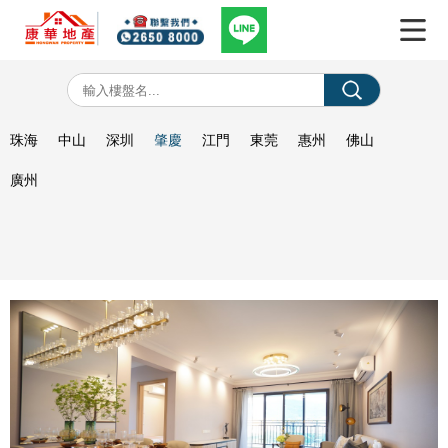
珠海
中山
深圳
肇慶
江門
東莞
惠州
佛山
廣州