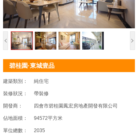
碧桂園·東城壹品
建築類別：
純住宅
裝修狀況：
帶裝修
開發商：
四會市碧桂園鳳宏房地產開發有限公司
佔地面積：
94572平方米
單位總數：
2035