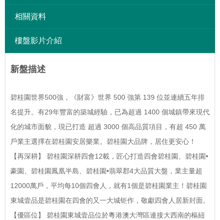
相關資料
樓盤影片介紹
新盤描述
碧桂園世界500強，《財富》世界 500 強第 139 位並連續五年排
名提升。有29年豐富的築城經驗，已為超過 1400 個城鎮帶來現代
化的城市面貌，現已打造 超過 3000 個高品質項目，有超 450 萬
戶業主選擇在碧桂園安居樂業。碧桂園大品牌，居住更安心！
【再深耕】 碧桂園深耕四會12載，匠心打造四會碧桂園、碧桂園•
豪園、碧桂園鳳凰半島、碧桂園•翡翠郡4大品質大盤，業主量超
12000萬戶，平均每10個四會人，就有1個是碧桂園業主！碧桂園
東城壹品是碧桂園在四會的又一大城钜作，敬獻四會人居新封面。
【優區位】 碧桂園東城壹品位於粵港澳大灣區連接大西南的樞紐