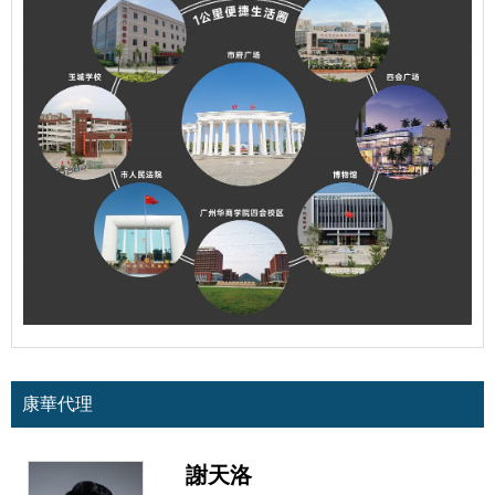
康華代理
謝天洛