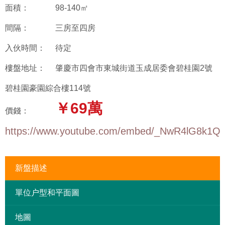
面積：
98-140㎡
間隔：
三房至四房
入伙時間：
待定
樓盤地址：
肇慶市四會市東城街道玉成居委會碧桂園2號
碧桂園豪園綜合樓114號
￥69萬
價錢：
https://www.youtube.com/embed/_NwR4lG8k1Q
新盤描述
單位户型和平面圖
地圖