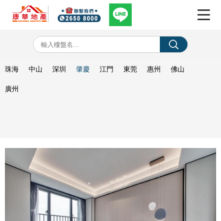
珠海
中山
深圳
肇慶
江門
東莞
惠州
佛山
廣州