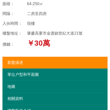
面積：
64-250㎡
間隔：
二房至四房
入伙時間：
現樓
樓盤地址：
肇慶高要市金渡鎮世紀大道21號
￥30萬
價錢：
新盤描述
單位户型和平面圖
地圖
相關資料