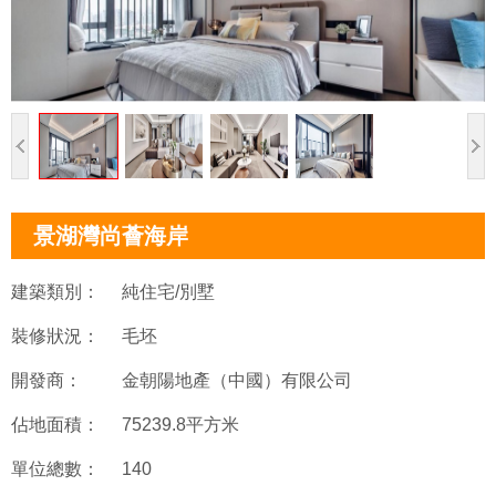
景湖灣尚薈海岸
建築類別：
純住宅/別墅
裝修狀況：
毛坯
開發商：
金朝陽地產（中國）有限公司
佔地面積：
75239.8平方米
單位總數：
140