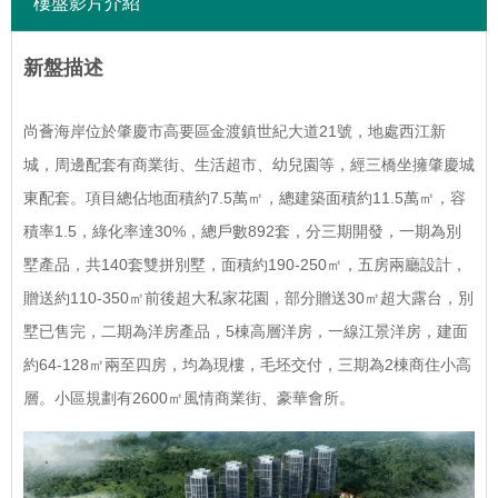
樓盤影片介紹
新盤描述
尚薈海岸位於肇慶市高要區金渡鎮世紀大道21號，地處西江新
城，周邊配套有商業街、生活超市、幼兒園等，經三橋坐擁肇慶城
東配套。項目總佔地面積約7.5萬㎡，總建築面積約11.5萬㎡，容
積率1.5，綠化率達30%，總戶數892套，分三期開發，一期為別
墅產品，共140套雙拼別墅，面積約190-250㎡，五房兩廳設計，
贈送約110-350㎡前後超大私家花園，部分贈送30㎡超大露台，別
墅已售完，二期為洋房產品，5棟高層洋房，一線江景洋房，建面
約64-128㎡兩至四房，均為現樓，毛坯交付，三期為2棟商住小高
層。小區規劃有2600㎡風情商業街、豪華會所。