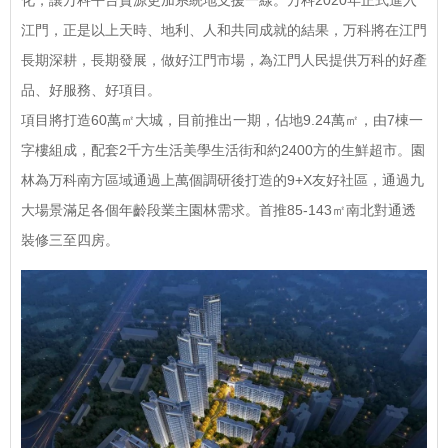
化，讓万科平台資源更加系統地支援一線。万科2020年正式進入
江門，正是以上天時、地利、人和共同成就的結果，万科將在江門
長期深耕，長期發展，做好江門市場，為江門人民提供万科的好產
品、好服務、好項目。
項目將打造60萬㎡大城，目前推出一期，佔地9.24萬㎡，由7棟一
字樓組成，配套2千方生活美學生活街和約2400方的生鮮超市。園
林為万科南方區域通過上萬個調研後打造的9+X友好社區，通過九
大場景滿足各個年齡段業主園林需求。首推85-143㎡南北對通透
裝修三至四房。