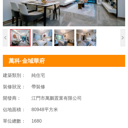
萬科·金域華府
建築類別：
純住宅
裝修狀況：
帶裝修
開發商：
江門市萬鵬置業有限公司
佔地面積：
80948平方米
單位總數：
1680