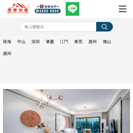
珠海
中山
深圳
肇慶
江門
東莞
惠州
佛山
廣州