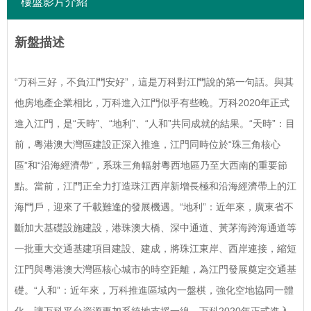
樓盤影片介紹
新盤描述
“万科三好，不負江門安好”，這是万科對江門說的第一句話。與其
他房地產企業相比，万科進入江門似乎有些晚。万科2020年正式
進入江門，是“天時”、“地利”、“人和”共同成就的結果。“天時”：目
前，粵港澳大灣區建設正深入推進，江門同時位於“珠三角核心
區”和“沿海經濟帶”，系珠三角輻射粵西地區乃至大西南的重要節
點。當前，江門正全力打造珠江西岸新增長極和沿海經濟帶上的江
海門戶，迎來了千載難逢的發展機遇。“地利”：近年來，廣東省不
斷加大基礎設施建設，港珠澳大橋、深中通道、黃茅海跨海通道等
一批重大交通基建項目建設、建成，將珠江東岸、西岸連接，縮短
江門與粵港澳大灣區核心城市的時空距離，為江門發展奠定交通基
礎。“人和”：近年來，万科推進區域內一盤棋，強化空地協同一體