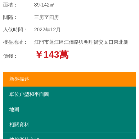
面積：
89-142㎡
間隔：
三房至四房
入伙時間：
2022年12月
樓盤地址：
江門市蓬江區江僑路與明理街交叉口東北側
￥143萬
價錢：
新盤描述
單位户型和平面圖
地圖
相關資料