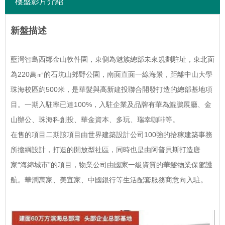
樓盤影片介紹
新盤描述
藍灣智島西鄰金山軟件園，東側為魅族總部未來規劃駐址，東北面
為220萬㎡的石坑山郊野公園，南面直面一線海景，距離中山大學
珠海校區約500米，是華髮與高新建投聯合開發打造的總部基地項
目。一期入駐率已達100%，入駐企業及品牌有華為鯤鵬展廳、金
山辦公、珠海科創投、華金資本、多玩、瑞幸咖啡等。
在售的項目二期該項目由世界建築設計公司100強的拾稼建築事務
所擔綱設計，打造的開放型社區，同時也是由阿普貝斯打造唐
家“海綿城市”的項目，物業公司由國家一級資質的華髮物業保駕護
航。華潤萬家、美宜家、中國銀行等生活配套服務商意向入駐。