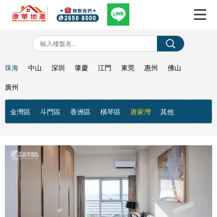
珠海
中山
深圳
肇慶
江門
東莞
惠州
佛山
廣州
金灣區
斗門區
香洲區
橫琴區
唐家灣
其他