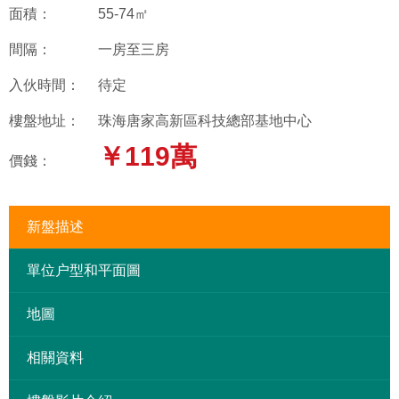
面積：
55-74㎡
間隔：
一房至三房
入伙時間：
待定
樓盤地址：
珠海唐家高新區科技總部基地中心
￥119萬
價錢：
新盤描述
單位户型和平面圖
地圖
相關資料