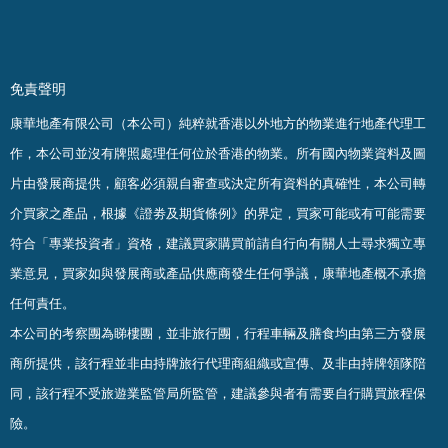
免責聲明
康華地產有限公司（本公司）純粹就香港以外地方的物業進行地產代理工
作，本公司並沒有牌照處理任何位於香港的物業。
所有國內物業資料及圖
片由發展商提供，顧客必須親自審查或決定所有資料的真確
性
，
本公司轉
介買家之產品，根據《證劵及期貨條例》的界定，買家可能或有可能需要
符合「專業投資者」資格，建議買家購買前請自行向有關人士尋求獨立專
業意見，買家如與發展商或產品供應商發生任何爭議，康華地產概不承擔
任何責任。
本公司的考察團為睇樓團，並非旅行團，行程車輛及膳食均由第三方發展
商所提供，該行程並非由持牌旅行代理商組織或宣傳、及非由持牌領隊陪
同，該行程不受旅遊業監管局所監管，建議參與者有需要自行購買旅程保
險。