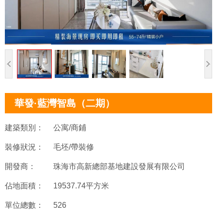
華發·藍灣智島（二期）
建築類別：
公寓/商鋪
裝修狀況：
毛坯/帶裝修
開發商：
珠海市高新總部基地建設發展有限公司
佔地面積：
19537.74平方米
單位總數：
526