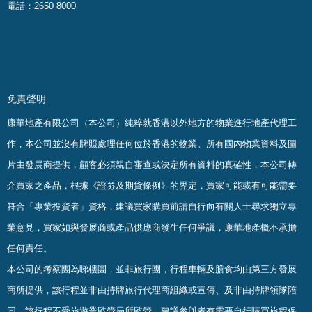
電話：2650 8000
免責聲明
康華地產有限公司（本公司）純粹就香港以外地方的物業進行地產代理工
作，本公司並沒有牌照處理任何位於香港的物業。
所有國內物業資料及圖
片由發展商提供，顧客必須親自審查或決定所有資料的真確
性
，
本公司轉
介買家之產品，根據《證劵及期貨條例》的界定，買家可能或有可能需要
符合「專業投資者」資格，建議買家購買前請自行向有關人士尋求獨立專
業意見，買家如與發展商或產品供應商發生任何爭議，康華地產概不承擔
任何責任。
本公司的考察團為睇樓團，並非旅行團，行程車輛及膳食均由第三方發展
商所提供，該行程並非由持牌旅行代理商組織或宣傳、及非由持牌領隊陪
同，該行程不受旅遊業監管局所監管，建議參與者有需要自行購買旅程保