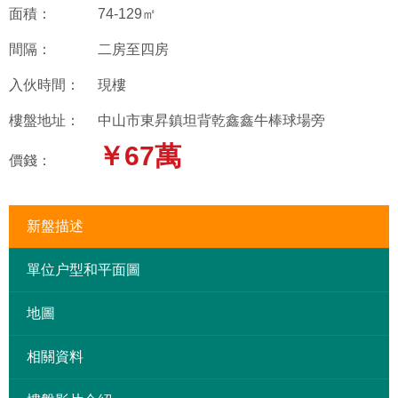
面積：
74-129㎡
間隔：
二房至四房
入伙時間：
現樓
樓盤地址：
中山市東昇鎮坦背乾鑫鑫牛棒球場旁
￥67萬
價錢：
新盤描述
單位户型和平面圖
地圖
相關資料