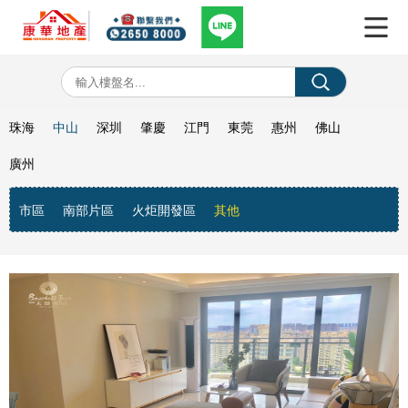
珠海
中山
深圳
肇慶
江門
東莞
惠州
佛山
廣州
市區
南部片區
火炬開發區
其他