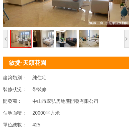
敏捷·天頌花園
建築類別：
純住宅
裝修狀況：
帶裝修
開發商：
中山市翠弘房地產開發有限公司
佔地面積：
20000平方米
單位總數：
425