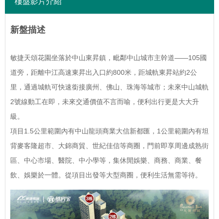
樓盤影片介紹
新盤描述
敏捷天頌花園坐落於中山東昇鎮，毗鄰中山城市主幹道——105國
道旁，距離中江高速東昇出入口約800米，距城軌東昇站約2公
里，通過城軌可快速銜接廣州、佛山、珠海等城市；未來中山城軌
2號線動工在即，未來交通價值不言而喻，便利出行更是大大升
級。
項目1.5公里範圍內有中山龍頭商業大信新都匯，1公里範圍內有坦
背麥客隆超市、大錦商貿、世紀佳信等商圈，門前即享周邊成熟街
區、中心市場、醫院、中小學等，集休閒娛樂、商務、商業、餐
飲、娛樂於一體。從項目出發等大型商圈，便利生活無需等待。