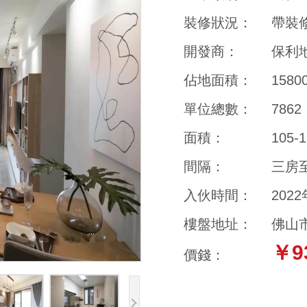
裝修狀況：
帶裝
開發商：
保利
佔地面積：
158
單位總數：
7862
面積：
105-
間隔：
三房
入伙時間：
202
樓盤地址：
佛山
￥9
價錢：