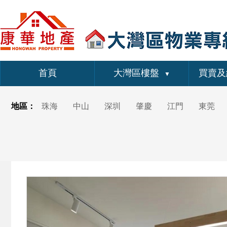
首頁
大灣區樓盤
買賣及
▼
地區：
珠海
中山
深圳
肇慶
江門
東莞