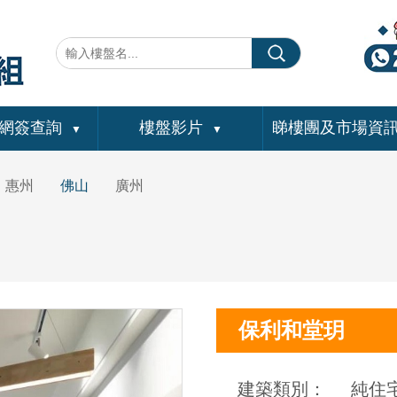
網簽查詢
樓盤影片
睇樓團及市場資
▼
▼
惠州
佛山
廣州
保利和堂玥
建築類別：
純住