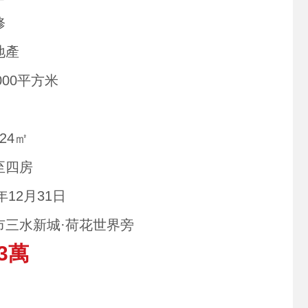
修
地產
0000平方米
124㎡
至四房
2年12月31日
市三水新城·荷花世界旁
3萬