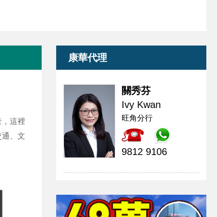
康華代理
關秀芬
Ivy Kwan
旺角分行
套，這裡
交通、文
9812 9106