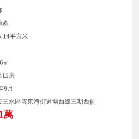
修
地產
6.14平方米
16㎡
至四房
2年9月
市三水區雲東海街道塘西線三期西側
1萬