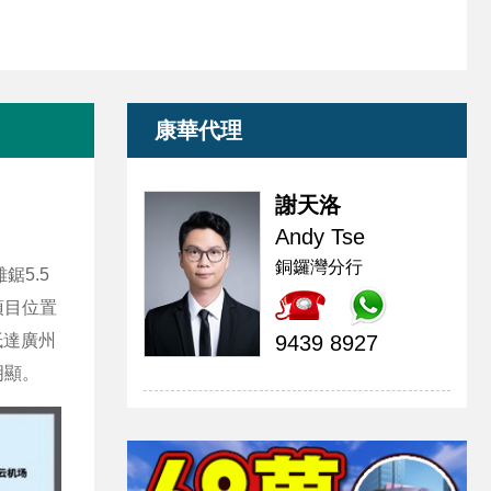
康華代理
謝天洛
Andy Tse
銅鑼灣分行
5.5
項目位置
抵達廣州
9439 8927
明顯。