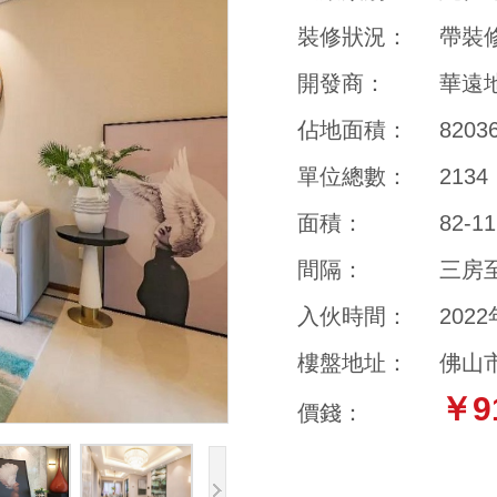
裝修狀況：
帶裝
開發商：
華遠
佔地面積：
8203
單位總數：
2134
面積：
82-1
間隔：
三房
入伙時間：
202
樓盤地址：
佛山
￥9
價錢：