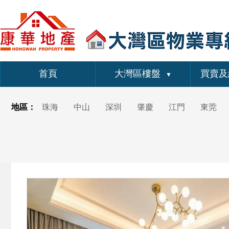
首頁
大灣區樓盤
買賣及
▼
地區：
珠海
中山
深圳
肇慶
江門
東莞