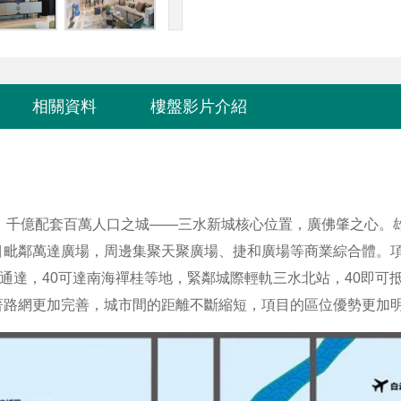
相關資料
樓盤影片介紹
、千億配套百萬人口之城——三水新城核心位置，廣佛肇之心。雄鋸
目毗鄰萬達廣場，周邊集聚天聚廣場、捷和廣場等商業綜合體。
通達，40可達南海禪桂等地，緊鄰城際輕軌三水北站，40即可
著路網更加完善，城市間的距離不斷縮短，項目的區位優勢更加