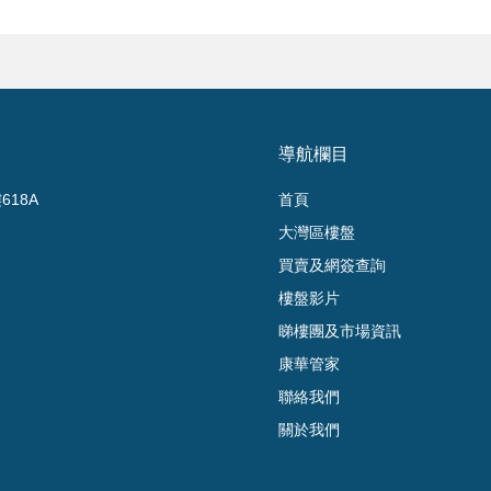
導航欄目
18A
首頁
大灣區樓盤
買賣及網簽查詢
樓盤影片
睇樓團及市場資訊
康華管家
聯絡我們
關於我們