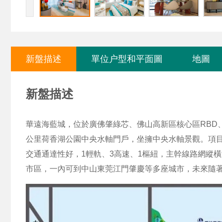
新盤描述
單位户型和平面圖
地圖
新盤描述
華遠海藍城，位於廣佛肇綠芯、佛山高新區核心區RBD
公里荷香湖公園中央水軸門戶，坐擁中央水軸景觀。項
交通通達性好，1輕軌、3高速、1樞紐，主幹線路網縱橫
市區，一內可到中山東莞江門肇慶等多座城市，未來隨