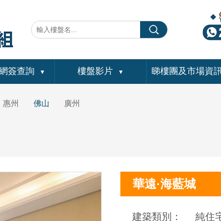
網簽查詢
樓盤影片
睇樓團及市場資
▼
▼
惠州
佛山
廣州
華遠·海藍城
建築類別：
純住