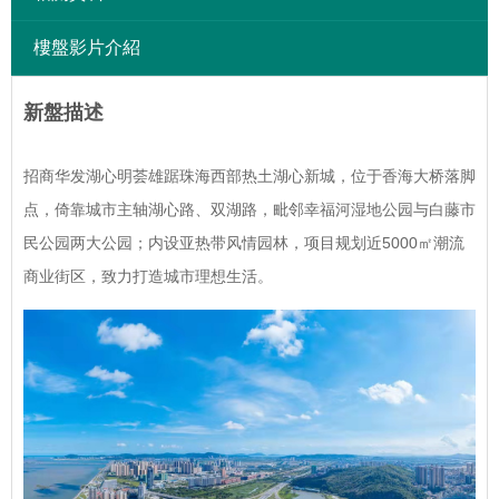
樓盤影片介紹
新盤描述
招商华发湖心明荟雄踞珠海西部热土湖心新城，位于香海大桥落脚
点，倚靠城市主轴湖心路、双湖路，毗邻幸福河湿地公园与白藤市
民公园两大公园；内设亚热带风情园林，项目规划近5000㎡潮流
商业街区，致力打造城市理想生活。