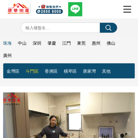
珠海
中山
深圳
肇慶
江門
東莞
惠州
佛山
廣州
金灣區
斗門區
香洲區
橫琴區
唐家灣
其他