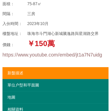
面積：
75-87㎡
間隔：
三房
入伙時間：
2023年10月
樓盤地址：
珠海市斗門湖心新城騰逸路與星湖路交界
￥150萬
價錢：
https://www.youtube.com/embed/jt1a7N7uidg
新盤描述
單位户型和平面圖
地圖
相關資料