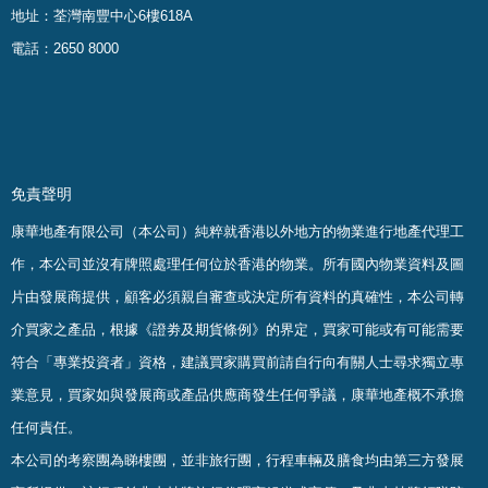
地址：荃灣南豐中心6樓618A
電話：2650 8000
免責聲明
康華地產有限公司（本公司）純粹就香港以外地方的物業進行地產代理工
作，本公司並沒有牌照處理任何位於香港的物業。
所有國內物業資料及圖
片由發展商提供，顧客必須親自審查或決定所有資料的真確
性
，
本公司轉
介買家之產品，根據《證劵及期貨條例》的界定，買家可能或有可能需要
符合「專業投資者」資格，建議買家購買前請自行向有關人士尋求獨立專
業意見，買家如與發展商或產品供應商發生任何爭議，康華地產概不承擔
任何責任。
本公司的考察團為睇樓團，並非旅行團，行程車輛及膳食均由第三方發展