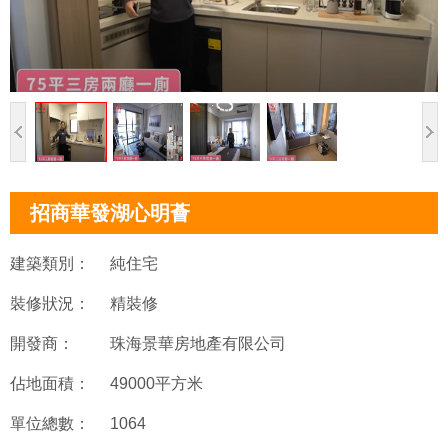
招商華發湖心明薈
建築類別：
純住宅
裝修狀況：
精裝修
開發商：
珠海景華房地產有限公司
佔地面積：
49000平方米
單位總數：
1064