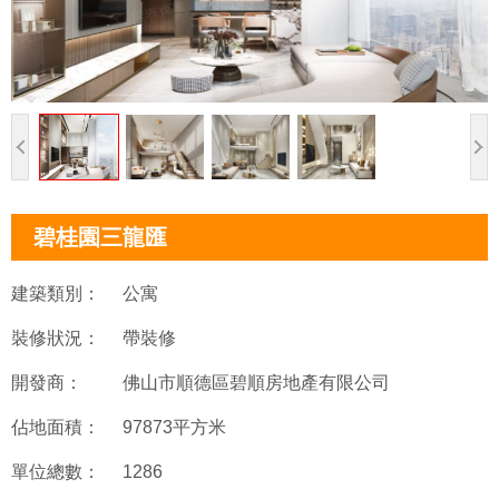
碧桂園三龍匯
建築類別：
公寓
裝修狀況：
帶裝修
開發商：
佛山市順德區碧順房地產有限公司
佔地面積：
97873平方米
單位總數：
1286