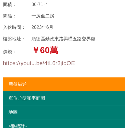
面積：
36-71㎡
間隔：
一房至二房
入伙時間：
2023年6月
樓盤地址：
順德區勤政東路與橫五路交界處
￥60萬
價錢：
https://youtu.be/4tL6r3jtdOE
新盤描述
單位户型和平面圖
地圖
相關資料