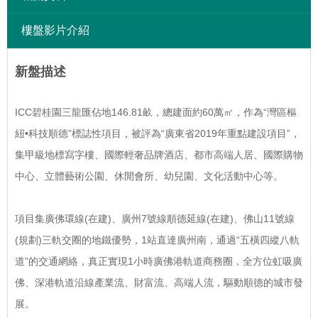
樓盤影片介紹
新盤描述
ICC碧桂園三龍匯佔地146.81畝，總建面約60萬㎡，作為“灣區樞
紐•科技順德”標誌性項目，被評為“廣東省2019年重點建設項目”，
集甲級地標寫字樓、國際輕奢品牌酒店、都市高端人居、國際購物
中心、立體藝術公園、休閒會所、幼兒園、文化活動中心等。
項目集廣佛環線(在建)、廣州7號線順德延線(在建)、佛山11號線
(規劃)三軌交圈的地鐵優勢，1站直達廣州南，通過“五橫四縱八軌
道”的交通網絡，真正實現1小時廣佛港軌道商務圈，全方位虹吸廣
佛、深港軌道沿線產業流、財富流、高端人流，驅動順德的城市發
展。