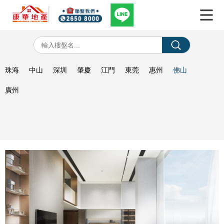
珠海
中山
深圳
肇慶
江門
東莞
惠州
佛山
廣州