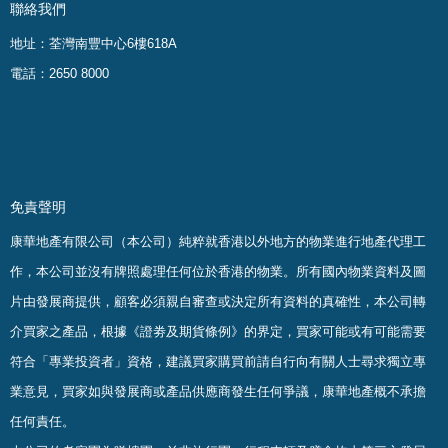
聯絡我們
地址：荃灣南豐中心6樓618A
電話：2650 8000
免責聲明
康華地產有限公司（本公司）純粹就香港以外地方的物業進行地產代理工
作，本公司並沒有牌照處理任何位於香港的物業。
所有國內物業資料及圖
片由發展商提供，顧客必須親自審查或決定所有資料的真確
性
，
本公司轉
介買家之產品，根據《證劵及期貨條例》的界定，買家可能或有可能需要
符合「專業投資者」資格，建議買家購買前請自行向有關人士尋求獨立專
業意見，買家如與發展商或產品供應商發生任何爭議，康華地產概不承擔
任何責任。