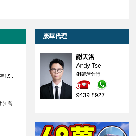
康華代理
謝天洛
Andy Tse
銅鑼灣分行
1.5，
9439 8927
中江高