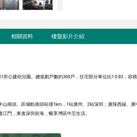
相關資料
樓盤影片介紹
公建幼兒園。總規劃戶數約300戶，住宅部分車位比1:0.83，容積率
山南頭。距城軌南頭站僅1km，1站廣州、2站深圳；廣珠西線、廣
達江門，東進深圳前海，暢享灣區中芯生活。