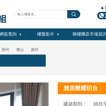
網簽查詢
樓盤影片
睇樓團及市場資
▼
▼
惠州
佛山
廣州
雅居樂耀玥台
建築類別：
純住