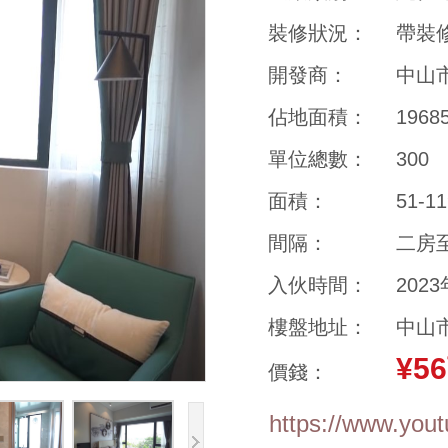
裝修狀況：
帶裝
開發商：
中山
佔地面積：
196
單位總數：
300
面積：
51-1
間隔：
二房
入伙時間：
202
樓盤地址：
中山
¥5
價錢：
https://www.yo