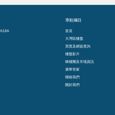
導航欄目
18A
首頁
大灣區樓盤
買賣及網簽查詢
樓盤影片
睇樓團及市場資訊
康華管家
聯絡我們
關於我們