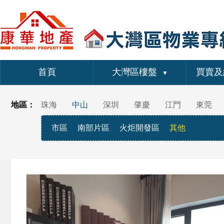
首頁
大灣區樓盤
買賣及
▼
地區：
珠海
中山
深圳
肇慶
江門
東莞
市區
南部片區
火炬開發區
其他