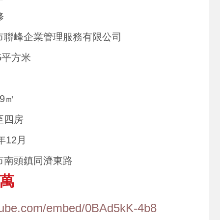
修
市聯峰企業管理服務有限公司
85平方米
19㎡
至四房
3年12月
市南頭鎮同濟東路
6萬
utube.com/embed/0BAd5kK-4b8