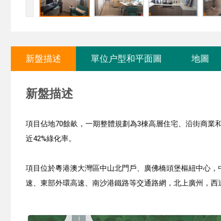
新盤描述
單位户型和平面圖
地圖
新盤描述
項目佔地70餘畝，一期整體規劃為3棟高層住宅、沿街商業和1所
近42%綠化率。
項目位於粵港澳大灣區中山北門戶、廣佛橋頭堡樞紐中心，中
速、東部外環高速、南沙港鐵路等交通路網，北上廣州，西