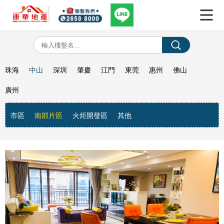
珠海
中山
深圳
肇慶
江門
東莞
惠州
佛山
廣州
市區
南部片區
火炬開發區
其他