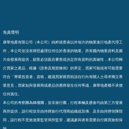
免責聲明
康華地產有限公司（本公司）純粹就香港以外地方的物業進行地產代理工
作，本公司並沒有牌照處理任何位於香港的物業。
所有國內物業資料及圖
片由發展商提供，顧客必須親自審查或決定所有資料的真確
性
，
本公司轉
介買家之產品，根據《證劵及期貨條例》的界定，買家可能或有可能需要
符合「專業投資者」資格，建議買家購買前請自行向有關人士尋求獨立專
業意見，買家如與發展商或產品供應商發生任何爭議，康華地產概不承擔
任何責任。
本公司的考察團為睇樓團，並非旅行團，行程車輛及膳食均由第三方發展
商所提供，該行程並非由持牌旅行代理商組織或宣傳、及非由持牌領隊陪
同，該行程不受旅遊業監管局所監管，建議參與者有需要自行購買旅程保
險。