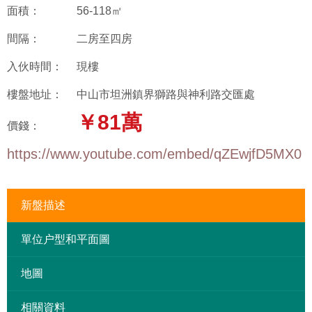
面積：
56-118㎡
間隔：
二房至四房
入伙時間：
現樓
樓盤地址：
中山市坦洲鎮界獅路與神利路交匯處
￥81萬
價錢：
https://www.youtube.com/embed/qZEwjfD5MX0
新盤描述
單位户型和平面圖
地圖
相關資料