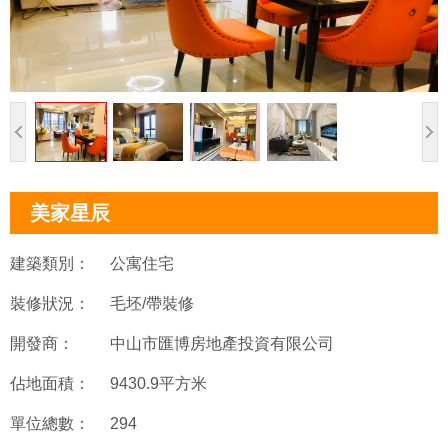
美家星辰
建築類別：
公寓住宅
裝修狀況：
毛坯/帶裝修
開發商：
中山市匯博房地產投資有限公司
佔地面積：
9430.9平方米
單位總數：
294