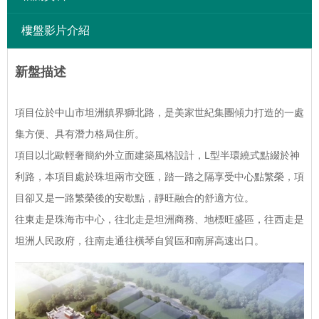
樓盤影片介紹
新盤描述
項目位於中山市坦洲鎮界獅北路，是美家世紀集團傾力打造的一處
集方便、具有潛力格局住所。
項目以北歐輕奢簡約外立面建築風格設計，L型半環繞式點綴於神
利路，本項目處於珠坦兩市交匯，踏一路之隔享受中心點繁榮，項
目卻又是一路繁榮後的安歇點，靜旺融合的舒適方位。
往東走是珠海市中心，往北走是坦洲商務、地標旺盛區，往西走是
坦洲人民政府，往南走通往橫琴自貿區和南屏高速出口。