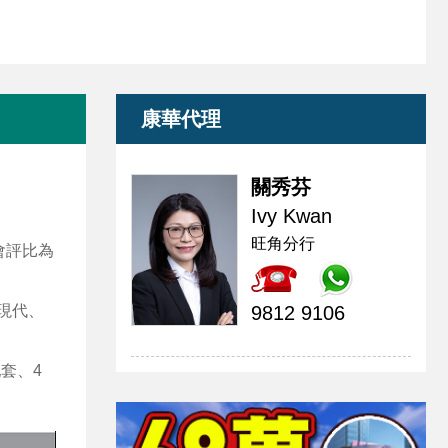
康華代理
關秀芬
Ivy Kwan
旺角分行
會評比為
現代、
9812 9106
套、4