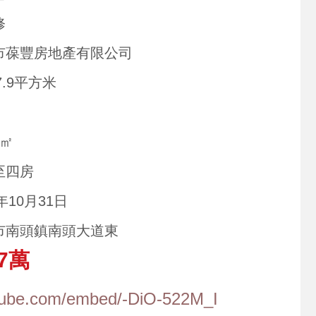
修
市葆豐房地產有限公司
47.9平方米
5㎡
至四房
4年10月31日
市南頭鎮南頭大道東
7萬
tube.com/embed/-DiO-522M_I