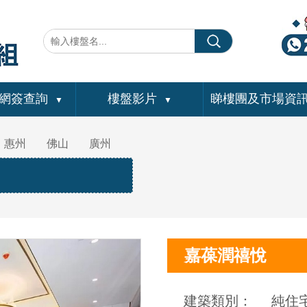
網簽查詢
樓盤影片
睇樓團及市場資
▼
▼
惠州
佛山
廣州
嘉葆潤禧悅
建築類別：
純住