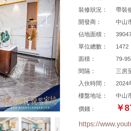
裝修狀況：
帶裝
開發商：
中山
佔地面積：
390
單位總數：
1472
面積：
79-9
間隔：
三房
入伙時間：
202
樓盤地址：
中山
￥8
價錢：
https://www.you