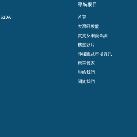
導航欄目
18A
首頁
大灣區樓盤
買賣及網簽查詢
樓盤影片
睇樓團及市場資訊
康華管家
聯絡我們
關於我們