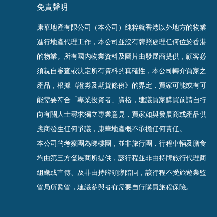
免責聲明
康華地產有限公司（本公司）純粹就香港以外地方的物業
進行地產代理工作，本公司並沒有牌照處理任何位於香港
的物業。
所有國內物業資料及圖片由發展商提供，顧客必
須親自審查或決定所有資料的真確
性
，
本公司轉介買家之
產品，根據《證劵及期貨條例》的界定，買家可能或有可
能需要符合「專業投資者」資格，建議買家購買前請自行
向有關人士尋求獨立專業意見，買家如與發展商或產品供
應商發生任何爭議，康華地產概不承擔任何責任。
本公司的考察團為睇樓團，並非旅行團，行程車輛及膳食
均由第三方發展商所提供，該行程並非由持牌旅行代理商
組織或宣傳、及非由持牌領隊陪同，該行程不受旅遊業監
管局所監管，建議參與者有需要自行購買旅程保
險。