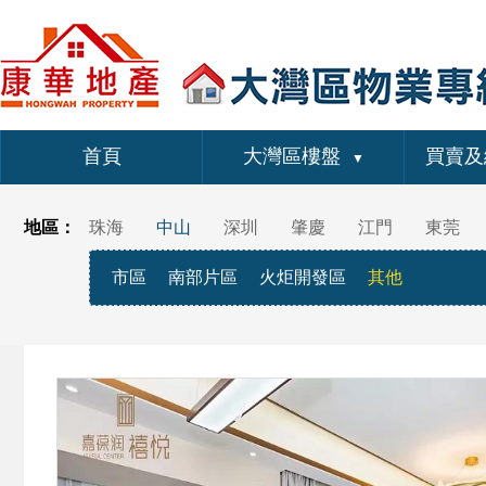
首頁
大灣區樓盤
買賣及
▼
地區：
珠海
中山
深圳
肇慶
江門
東莞
市區
南部片區
火炬開發區
其他