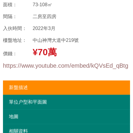
面積：
73-108㎡
間隔：
二房至四房
入伙時間：
2022年3月
樓盤地址：
中山神灣大道中219號
¥70萬
價錢：
https://www.youtube.com/embed/kQVsEd_qBtg
新盤描述
單位户型和平面圖
地圖
相關資料