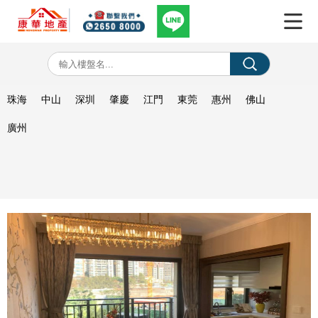
珠海
中山
深圳
肇慶
江門
東莞
惠州
佛山
廣州