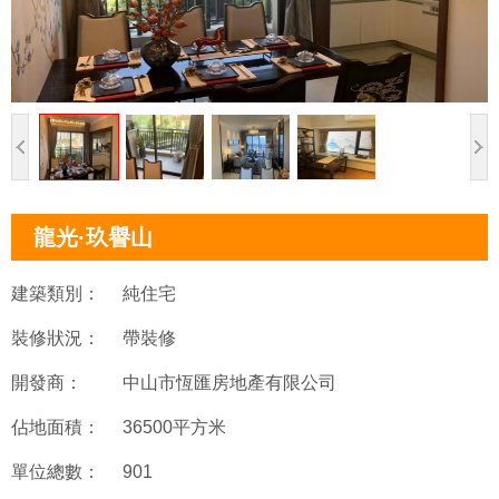
龍光·玖譽山
建築類別：
純住宅
裝修狀況：
帶裝修
開發商：
中山市恆匯房地產有限公司
佔地面積：
36500平方米
單位總數：
901