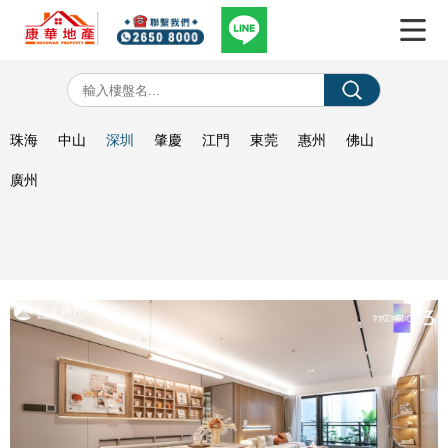
珠海
中山
深圳
肇慶
江門
東莞
惠州
佛山
廣州