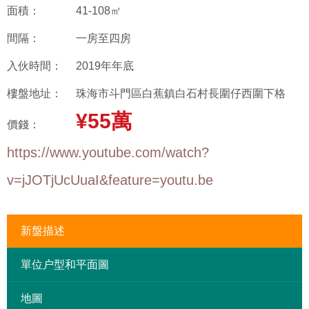
面積：
41-108㎡
間隔：
一房至四房
入伙時間：
2019年年底
樓盤地址：
珠海市斗門區白蕉鎮白石村長圍仔西圍下格
¥55萬
價錢：
https://www.youtube.com/watch?
v=jJOTjUcUuaI&feature=youtu.be
新盤描述
單位户型和平面圖
地圖