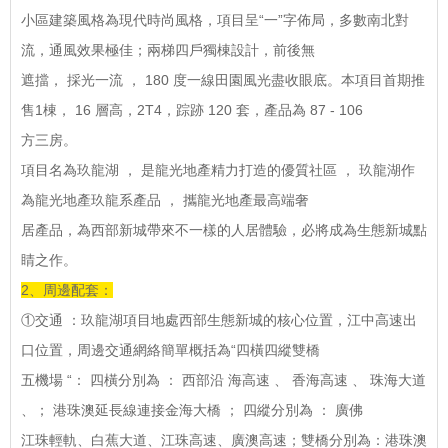
小區建築風格為現代時尚風格，項目呈“一”字佈局，多數南北對
流，通風效果極佳；兩梯四戶獨棟設計，前後無
遮擋， 採光一流 ， 180 度一線田園風光盡收眼底。本項目首期推
售1棟， 16 層高，2T4，踪跡 120 套，產品為 87 - 106
方三房。
項目名為玖龍湖 ， 是龍光地產精力打造的優質社區 ， 玖龍湖作
為龍光地產玖龍系產品 ， 攜龍光地產最高端奢
居產品，為西部新城帶來不一樣的人居體驗，必將成為生態新城點
睛之作。
2、周邊配套：
①交通 ：玖龍湖項目地處西部生態新城的核心位置，江中高速出
口位置，周邊交通網絡簡單概括為“四橫四縱雙橋
五機場 “： 四橫分別為 ： 西部沿 海高速 、 香海高速 、 珠海大道
、； 港珠澳延長線連接金海大橋 ； 四縱分別為 ： 廣佛
江珠輕軌、白蕉大道、江珠高速、廣澳高速；雙橋分別為：港珠澳