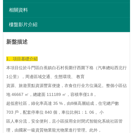
相關資料
樓盤影片介紹
新盤描述
1、項目基礎介紹
本項目位於斗門區白蕉鎮白石村長圍仔西圍下格（汽車總站西北行
1公里），周邊區域交通、生態環境、 教育
資源、旅遊景點資源豐富便捷，衣食住行全方位滿足。整個小區佔
地 46667 ㎡，總建面 111189 ㎡，容積率僅1.8，
超低密社區，綠化率高達 35 %，由8棟高層組成，住宅總戶數
703 戶，配套停車位 840 個，車位比例1：1. 06 。小
區人車分流，安全便利，且小區採用全封閉式智能化系統社區管
理，由國家一級資質物業龍光物業進行管理。此外，