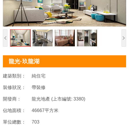
龍光·玖龍湖
建築類別：
純住宅
裝修狀況：
帶裝修
開發商：
龍光地產 (上市編號: 3380)
佔地面積：
46667平方米
單位總數：
703