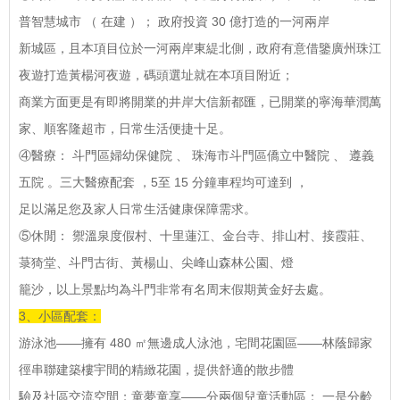
普智慧城市 （ 在建 ）； 政府投資 30 億打造的一河兩岸
新城區，且本項目位於一河兩岸東緹北側，政府有意借鑒廣州珠江
夜遊打造黃楊河夜遊，碼頭選址就在本項目附近；
商業方面更是有即將開業的井岸大信新都匯，已開業的寧海華潤萬
家、順客隆超市，日常生活便捷十足。
④醫療： 斗門區婦幼保健院 、 珠海市斗門區僑立中醫院 、 遵義
五院 。三大醫療配套 ，5至 15 分鐘車程均可達到 ，
足以滿足您及家人日常生活健康保障需求。
⑤休閒： 禦溫泉度假村、十里蓮江、金台寺、排山村、接霞莊、
菉猗堂、斗門古街、黃楊山、尖峰山森林公園、燈
籠沙，以上景點均為斗門非常有名周末假期黃金好去處。
3、小區配套：
游泳池——擁有 480 ㎡無邊成人泳池，宅間花園區——林蔭歸家
徑串聯建築樓宇間的精緻花園，提供舒適的散步體
驗及社區交流空間；童夢童享——分兩個兒童活動區： 一是分齡