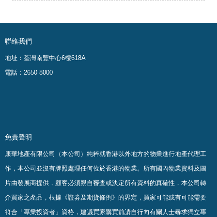
聯絡我們
地址：荃灣南豐中心6樓618A
電話：2650 8000
免責聲明
康華地產有限公司（本公司）純粹就香港以外地方的物業進行地產代理工
作，本公司並沒有牌照處理任何位於香港的物業。
所有國內物業資料及圖
片由發展商提供，顧客必須親自審查或決定所有資料的真確
性
，
本公司轉
介買家之產品，根據《證劵及期貨條例》的界定，買家可能或有可能需要
符合「專業投資者」資格，建議買家購買前請自行向有關人士尋求獨立專