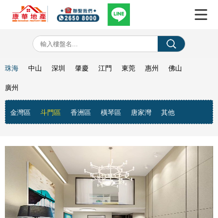
珠海
中山
深圳
肇慶
江門
東莞
惠州
佛山
廣州
金灣區
斗門區
香洲區
橫琴區
唐家灣
其他