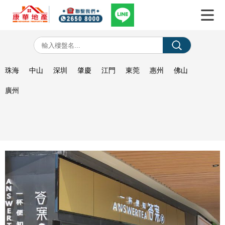
珠海
中山
深圳
肇慶
江門
東莞
惠州
佛山
廣州