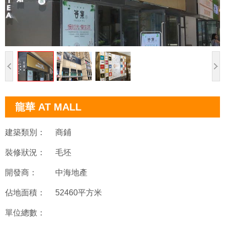
龍華 AT MALL
建築類別：
商鋪
裝修狀況：
毛坯
開發商：
中海地產
佔地面積：
52460平方米
單位總數：