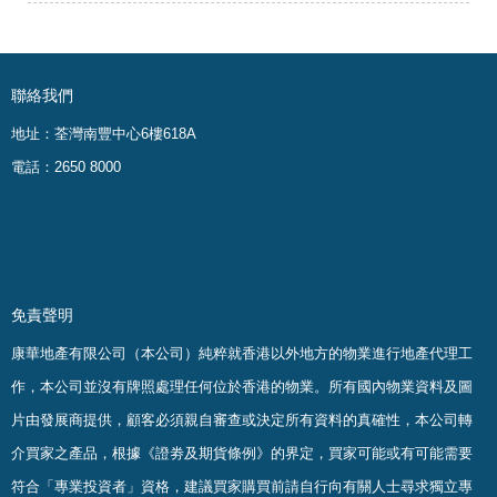
聯絡我們
地址：荃灣南豐中心6樓618A
電話：2650 8000
免責聲明
康華地產有限公司（本公司）純粹就香港以外地方的物業進行地產代理工
作，本公司並沒有牌照處理任何位於香港的物業。
所有國內物業資料及圖
片由發展商提供，顧客必須親自審查或決定所有資料的真確
性
，
本公司轉
介買家之產品，根據《證劵及期貨條例》的界定，買家可能或有可能需要
符合「專業投資者」資格，建議買家購買前請自行向有關人士尋求獨立專