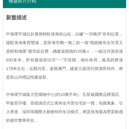
樓盤影片介紹
新盤描述
中海環宇城位於廣珠輕軌珠海前山站，佔據“一河兩岸”有利位置，
接駁珠海東西雙城，是珠海市獨一無二的一個“既能擁有全河景又
是輕軌物業”都市綜合體，總建築面積約39萬㎡，一線沿河面長達
600多米，所有建築群沿河“一”字排開，南向佈局，最高的將達
178米左右，近觀河景，遠眺澳門，建築立面現代簡潔而時尚，將
是前山河標誌性建築群。
中海環宇城集大型購物中心(約10萬平米)、五星級國際品牌酒店、
甲級寫字樓、高檔酒店式公寓和全河景住宅於一體，包羅萬象，引
入香港、深圳等國際大都會時尚生活模式，將是珠海最為豐富動感
的都市繁華所在。