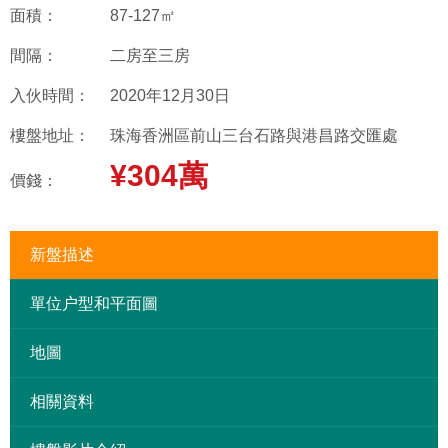
面積：
87-127㎡
間隔：
二房至三房
入伙時間：
2020年12月30日
樓盤地址：
珠海香洲區前山三台石路與港昌路交匯處
¥304萬
價錢：
新盤描述
單位户型和平面圖
地圖
相關資料