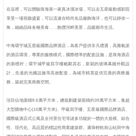
在這裡，可以體驗珠海第一家真冰溜冰場，可以去五星級動感影院
享受一場視聽盛宴，可以流連在時尚名品服飾海洋，也可以靜坐一
角，細細品味各種美食……飽攬河畔美景，品鑑都市生活。
中海環宇城五星級國際品牌酒店，為客戶提供非凡禮遇，高雅氣派
的酒店環境，專業的服務模式，國際標準的配套設施，是珠海酒店
的新標杆；環宇城甲級寫字樓毗鄰其右，新穎的玻璃幕牆外觀設
計，先進的光纖設施等高效配套，為城市精英提供完善的商務服
務，築就完美商務空間。
項目佔地面積8.6萬平方米，總規劃建築面積約39萬平方米，集超
大型購物中心(10萬平方米)、甲級寫字樓、五星級國際品牌酒店、
國際級酒店式公寓及全河景住宅等諸多功能於一體的大規模、綜合
性、現代化、高品質的標誌性商業建築群。廣珠輕軌前山站與中海