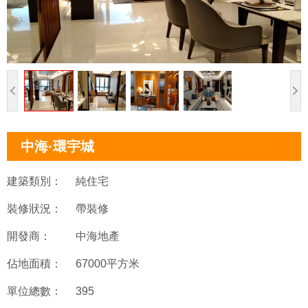
中海·環宇城
建築類別：
純住宅
裝修狀況：
帶裝修
開發商：
中海地產
佔地面積：
67000平方米
單位總數：
395