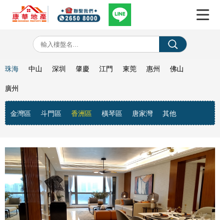
珠海
中山
深圳
肇慶
江門
東莞
惠州
佛山
廣州
金灣區
斗門區
香洲區
橫琴區
唐家灣
其他