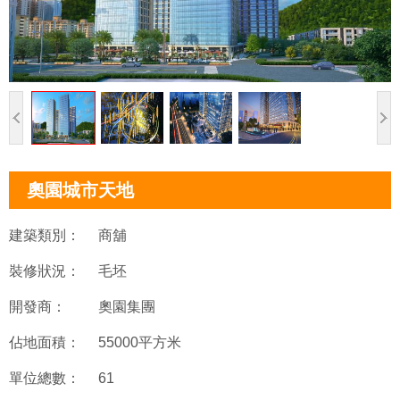
奧園城市天地
建築類別：
商舖
裝修狀況：
毛坯
開發商：
奧園集團
佔地面積：
55000平方米
單位總數：
61