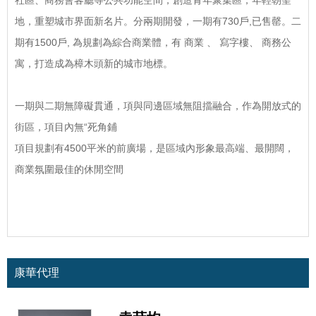
社區、商務會客廳等公共功能空間，創造青年聚集區，年輕朝聖
地，重塑城市界面新名片。分兩期開發，一期有730戶,已售罄。二
期有1500戶, 為規劃為綜合商業體，有 商業 、 寫字樓、 商務公
寓，打造成為樟木頭新的城市地標。
一期與二期無障礙貫通，項與同邊區域無阻擋融合，作為開放式的
街區，項目內無“死角鋪
項目規劃有4500平米的前廣場，是區域內形象最高端、最開闊，
商業氛圍最佳的休閒空間
康華代理