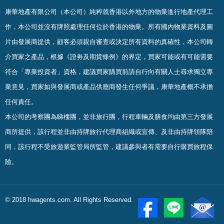
康華地產有限公司（本公司）純粹就香港以外地方的物業進行地產代理工
作，本公司並沒有牌照處理任何位於香港的物業。
所有國內物業資料及圖
片由發展商提供，顧客必須親自審查或決定所有資料的真確
性
，
本公司轉
介買家之產品，根據《證劵及期貨條例》的界定，買家可能或有可能需要
符合「專業投資者」資格，建議買家購買前請自行向有關人士尋求獨立專
業意見，買家如與發展商或產品供應商發生任何爭議，康華地產概不承擔
任何責任。
本公司的考察團為睇樓團，並非旅行團，行程車輛及膳食均由第三方發展
商所提供，該行程並非由持牌旅行代理商組織或宣傳、及非由持牌領隊陪
同，該行程不受旅遊業監管局所監管，建議參與者有需要自行購買旅程保
險。
© 2018 hwagents.com. All Rights Reserved.