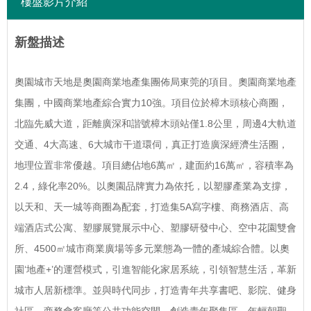
樓盤影片介紹
新盤描述
奧園城市天地是奧園商業地產集團佈局東莞的項目。奧園商業地產
集團，中國商業地產綜合實力10強。項目位於樟木頭核心商圈，
北臨先威大道，距離廣深和諧號樟木頭站僅1.8公里，周邊4大軌道
交通、4大高速、6大城市干道環伺，真正打造廣深經濟生活圈，
地理位置非常優越。項目總佔地6萬㎡，建面約16萬㎡，容積率為
2.4，綠化率20%。以奧園品牌實力為依托，以塑膠產業為支撐，
以天和、天一城等商圈為配套，打造集5A寫字樓、商務酒店、高
端酒店式公寓、塑膠展覽展示中心、塑膠研發中心、空中花園雙會
所、4500㎡城市商業廣場等多元業態為一體的產城綜合體。以奧
園‘地產+’的運營模式，引進智能化家居系統，引領智慧生活，革新
城市人居新標準。並與時代同步，打造青年共享書吧、影院、健身