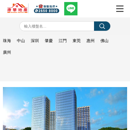
珠海
中山
深圳
肇慶
江門
東莞
惠州
佛山
廣州