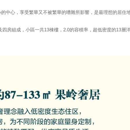
心的中心，享受繁華又不被繁華的嘈雜所影響，是最理想的居住
房及四房組成，小區一共13棟樓，2.0的容積率，超低密度的13層