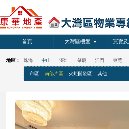
首頁
大灣區樓盤
買賣及
▼
地區：
珠海
中山
深圳
肇慶
江門
東莞
市區
南部片區
火炬開發區
其他