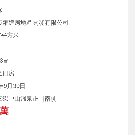
修
市雍建房地產開發有限公司
07平方米
33㎡
至四房
1年9月30日
三鄉中山溫泉正門南側
5萬