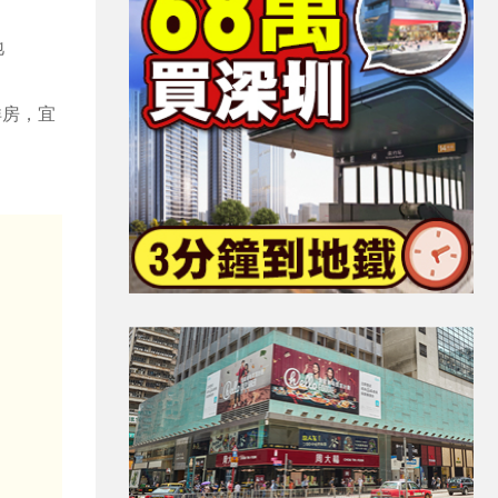
地
洋房，宜