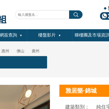
網簽查詢
樓盤影片
睇樓團及市場資
▼
▼
惠州
佛山
廣州
雅居樂·錦城
建築類別：
純住