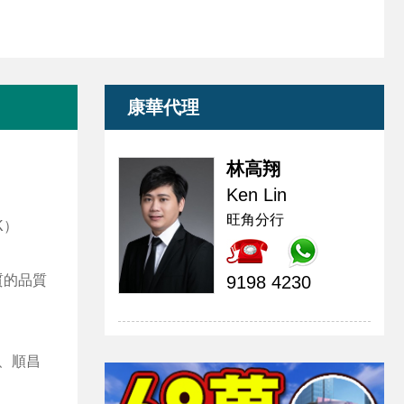
康華代理
林高翔
Ken Lin
旺角分行
K）
質的品質
9198 4230
、順昌