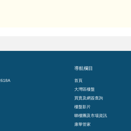
導航欄目
18A
首頁
大灣區樓盤
買賣及網簽查詢
樓盤影片
睇樓團及市場資訊
康華管家