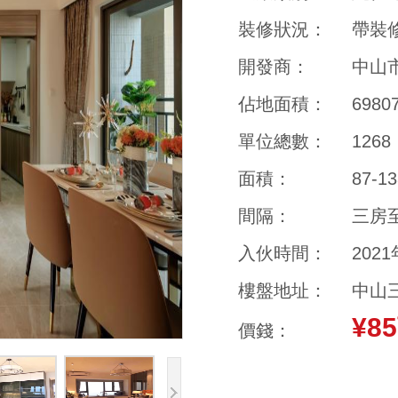
裝修狀況：
帶裝
開發商：
中山
佔地面積：
698
單位總數：
1268
面積：
87-1
間隔：
三房
入伙時間：
202
樓盤地址：
中山
¥8
價錢：