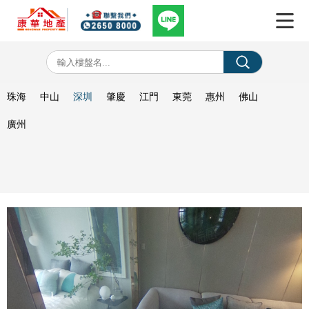
珠海
中山
深圳
肇慶
江門
東莞
惠州
佛山
廣州