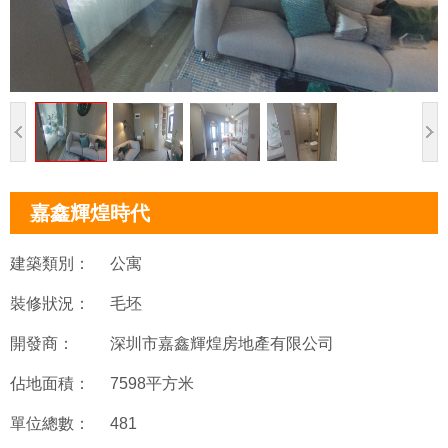
嘉鑫輝煌時代
建築類別：
公寓
裝修狀況：
毛坯
開發商：
深圳市嘉鑫輝煌房地產有限公司
佔地面積：
7598平方米
單位總數：
481