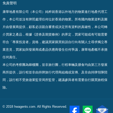
免責聲明
康華地產有限公司（本公司）純粹就香港以外地方的物業進行地產代理工
作，本公司並沒有牌照處理任何位於香港的物業。
所有國內物業資料及圖
片由發展商提供，顧客必須親自審查或決定所有資料的真確
性
，
本公司轉
介買家之產品，根據《證劵及期貨條例》的界定，買家可能或有可能需要
符合「專業投資者」資格，建議買家購買前請自行向有關人士尋求獨立專
業意見，買家如與發展商或產品供應商發生任何爭議，康華地產概不承擔
任何責任。
本公司的考察團為睇樓團，並非旅行團，行程車輛及膳食均由第三方發展
商所提供，該行程並非由持牌旅行代理商組織或宣傳、及非由持牌領隊陪
同，該行程不受旅遊業監管局所監管，建議參與者有需要自行購買旅程保
險。
© 2018 hwagents.com. All Rights Reserved.