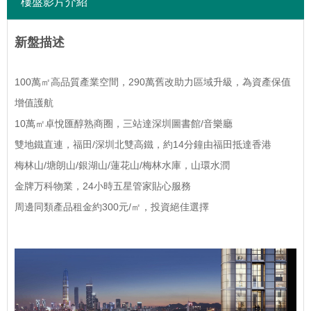
樓盤影片介紹
新盤描述
100萬㎡高品質產業空間，290萬舊改助力區域升級，為資產保值
增值護航
10萬㎡卓悅匯醇熟商圈，三站達深圳圖書館/音樂廳
雙地鐵直連，福田/深圳北雙高鐵，約14分鐘由福田抵達香港
梅林山/塘朗山/銀湖山/蓮花山/梅林水庫，山環水潤
金牌万科物業，24小時五星管家貼心服務
周邊同類產品租金約300元/㎡，投資絕佳選擇