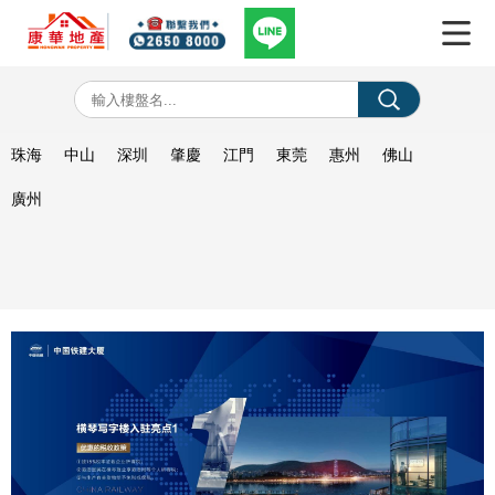
珠海
中山
深圳
肇慶
江門
東莞
惠州
佛山
廣州