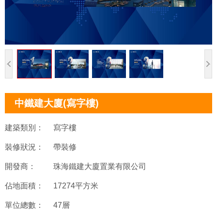
中鐵建大廈(寫字樓)
建築類別：
寫字樓
裝修狀況：
帶裝修
開發商：
珠海鐵建大廈置業有限公司
佔地面積：
17274平方米
單位總數：
47層