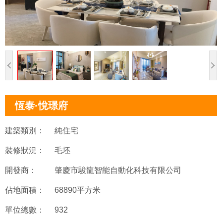
恆泰·悅璟府
建築類別：
純住宅
裝修狀況：
毛坯
開發商：
肇慶市駿龍智能自動化科技有限公司
佔地面積：
68890平方米
單位總數：
932