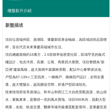
樓盤影片介紹
新盤描述
項目位居端州區、鼎湖區、肇慶新區黃金軸線，為區域頭排品質標
桿，旨在代言未來肇慶高端城市生活。
項目總建面積約16萬方，2.6容積率低密度社區，區域罕見的板式
樓設計，包含洋房、高層、公寓、商業四大業態。
項目整體為“新
亞洲”建築風格，超大面積中庭園林景觀，配以中心奢華游泳池。
戶型為87-139㎡三至四房，一梯兩戶、兩梯四戶設計，全明全通
透，超大雙陽台，超高贈送空間，舒適戶型區域領先。
恆泰悅璟府坐享鼎湖山、羚羊山和西江三大自然景觀資源，依山傍
水，紫氣東來，是難得一見的風水寶地。
項目500米內，規劃大型
商業，名校、軌道交通、醫療等城市級優質配套環伺，是肇慶宜居