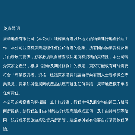
免責聲明
康華地產有限公司（本公司）純粹就香港以外地方的物業進行地產代理工
作，本公司並沒有牌照處理任何位於香港的物業。
所有國內物業資料及圖
片由發展商提供，顧客必須親自審查或決定所有資料的真確
性
，
本公司轉
介買家之產品，根據《證劵及期貨條例》的界定，買家可能或有可能需要
符合「專業投資者」資格，建議買家購買前請自行向有關人士尋求獨立專
業意見，買家如與發展商或產品供應商發生任何爭議，康華地產概不承擔
任何責任。
本公司的考察團為睇樓團，並非旅行團，行程車輛及膳食均由第三方發展
商所提供，該行程並非由持牌旅行代理商組織或宣傳、及非由持牌領隊陪
同，該行程不受旅遊業監管局所監管，建議參與者有需要自行購買旅程保
險。