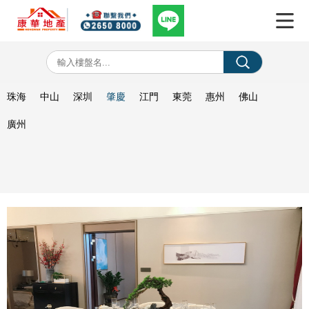
珠海
中山
深圳
肇慶
江門
東莞
惠州
佛山
廣州