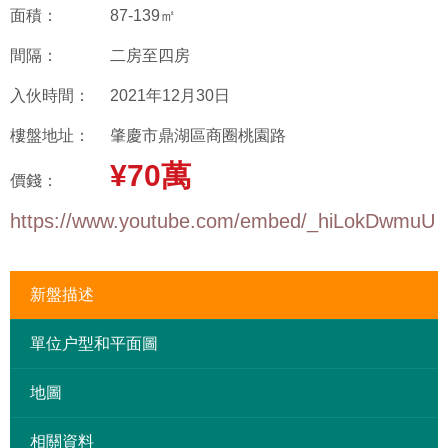
面積：
87-139㎡
間隔：
二房至四房
入伙時間：
2021年12月30日
樓盤地址：
肇慶市鼎湖區商圈桃園路
¥70萬
價錢：
https://www.youtube.com/embed/_hiLokDwmuU
新盤描述
單位户型和平面圖
地圖
相關資料