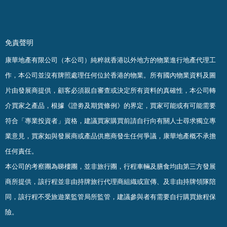
免責聲明
康華地產有限公司（本公司）純粹就香港以外地方的物業進行地產代理工
作，本公司並沒有牌照處理任何位於香港的物業。
所有國內物業資料及圖
片由發展商提供，顧客必須親自審查或決定所有資料的真確
性
，
本公司轉
介買家之產品，根據《證劵及期貨條例》的界定，買家可能或有可能需要
符合「專業投資者」資格，建議買家購買前請自行向有關人士尋求獨立專
業意見，買家如與發展商或產品供應商發生任何爭議，康華地產概不承擔
任何責任。
本公司的考察團為睇樓團，並非旅行團，行程車輛及膳食均由第三方發展
商所提供，該行程並非由持牌旅行代理商組織或宣傳、及非由持牌領隊陪
同，該行程不受旅遊業監管局所監管，建議參與者有需要自行購買旅程保
險。