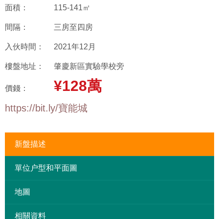
面積：
115-141㎡
間隔：
三房至四房
入伙時間：
2021年12月
樓盤地址：
肇慶新區實驗學校旁
¥128萬
價錢：
https://bit.ly/寶能城
新盤描述
單位户型和平面圖
地圖
相關資料