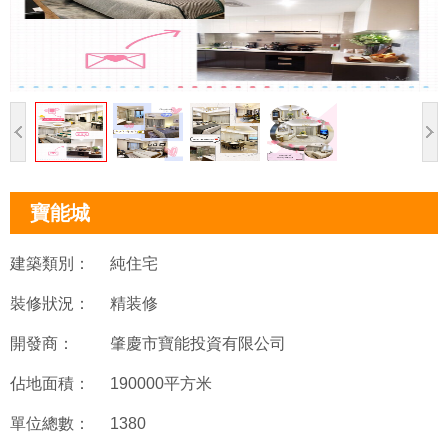
寶能城
建築類別：
純住宅
裝修狀況：
精装修
開發商：
肇慶市寶能投資有限公司
佔地面積：
190000平方米
單位總數：
1380