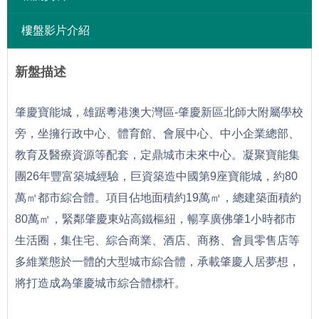
樓盤影片介紹
新盤描述
肇慶寶能城，雄踞粵港澳大灣區-肇慶新區北師大附屬學校
旁，坐擁行政中心、體育館、會展中心、中小企業總部、
教育及醫療資源等配套，定鼎城市未來中心。
凝聚寶能集
團26年豐富築城經驗，巨資築造中國第9座寶能城，約80
萬㎡都市綜合體。
項目佔地面積約19萬㎡，總建築面積約
80萬㎡，緊鄰肇慶東站高鐵樞紐，暢享廣佛肇1小時都市
生活圈，集住宅、綜合商業、酒店、商務、會員零售店等
多維業態於一體的大型城市綜合體，承載肇慶人居夢想，
將打造成為肇慶城市綜合體標杆。