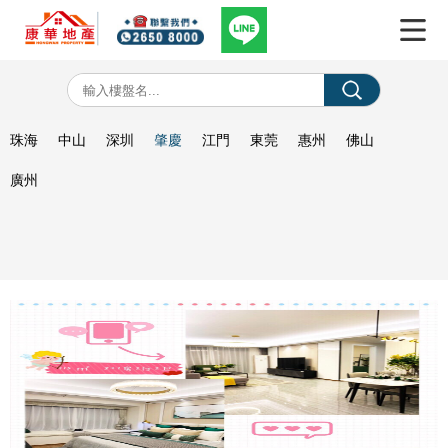
珠海
中山
深圳
肇慶
江門
東莞
惠州
佛山
廣州