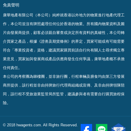
免責聲明
康華地產有限公司（本公司）純粹就香港以外地方的物業進行地產代理工
作，本公司並沒有牌照處理任何位於香港的物業。
所有國內物業資料及圖
片由發展商提供，顧客必須親自審查或決定所有資料的真確
性
，
本公司轉
介買家之產品，根據《證劵及期貨條例》的界定，買家可能或有可能需要
符合「專業投資者」資格，建議買家購買前請自行向有關人士尋求獨立專
業意見，買家如與發展商或產品供應商發生任何爭議，康華地產概不承擔
任何責任。
本公司的考察團為睇樓團，並非旅行團，行程車輛及膳食均由第三方發展
商所提供，該行程並非由持牌旅行代理商組織或宣傳、及非由持牌領隊陪
同，該行程不受旅遊業監管局所監管，建議參與者有需要自行購買旅程保
險。
© 2018 hwagents.com. All Rights Reserved.