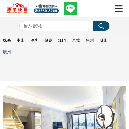
珠海
中山
深圳
肇慶
江門
東莞
惠州
佛山
廣州