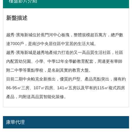
樓盤影片介紹
新盤描述
越秀·濱海新城位於蕉門河中心板塊，整體規模超百萬方，總戶數
達7000戶，是南沙中央居住區中宜居的生活大城。
越秀·濱海新城是越秀地產傾力打造的又一高品質生活社區，社區
內配置幼兒園、小學、中學12年全學齡教育配套，周邊更有華師
附二中學等重點學校，是名副其實的教育大盤。
目前二期中央帕克全新推出，優質的戶型、產品亮點突出，擁有約
86-95㎡三房、107㎡四房、141㎡五房以及罕有的115㎡複式四房
產品，均附送高品質智能化裝修。
康華代理