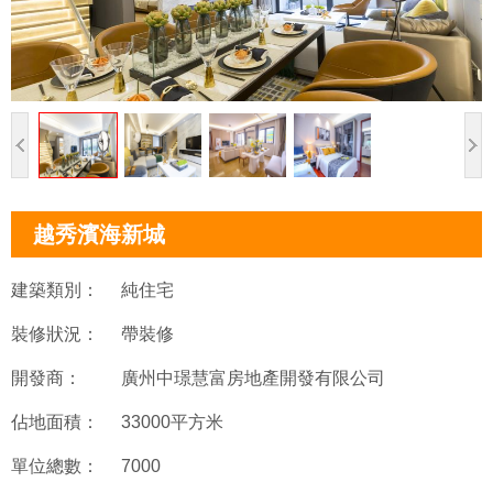
越秀濱海新城
建築類別：
純住宅
裝修狀況：
帶裝修
開發商：
廣州中璟慧富房地產開發有限公司
佔地面積：
33000平方米
單位總數：
7000