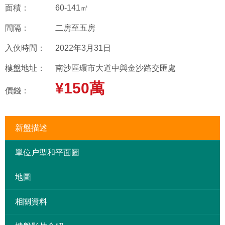
面積：
60-141㎡
間隔：
二房至五房
入伙時間：
2022年3月31日
樓盤地址：
南沙區環市大道中與金沙路交匯處
¥150萬
價錢：
新盤描述
單位户型和平面圖
地圖
相關資料