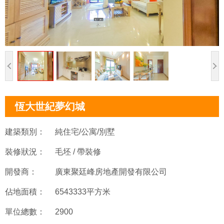
恆大世紀夢幻城
建築類別：
純住宅/公寓/別墅
裝修狀況：
毛坯 / 帶裝修
開發商：
廣東聚廷峰房地產開發有限公司
佔地面積：
6543333平方米
單位總數：
2900