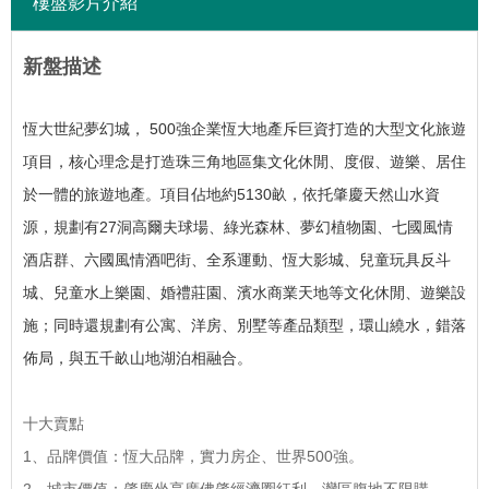
樓盤影片介紹
新盤描述
恆大世紀夢幻城， 500強企業恆大地產斥巨資打造的大型文化旅遊
項目，核心理念是打造珠三角地區集文化休閒、度假、遊樂、居住
於一體的旅遊地產。
項目佔地約5130畝，依托肇慶天然山水資
源，規劃有27洞高爾夫球場、綠光森林、夢幻植物園、七國風情
酒店群、六國風情酒吧街、全系運動、恆大影城、兒童玩具反斗
城、兒童水上樂園、婚禮莊園、濱水商業天地等文化休閒、遊樂設
施；同時還規劃有公寓、洋房、別墅等產品類型，環山繞水，錯落
佈局，與五千畝山地湖泊相融合。
十大賣點
1、品牌價值：恆大品牌，實力房企、世界500強。