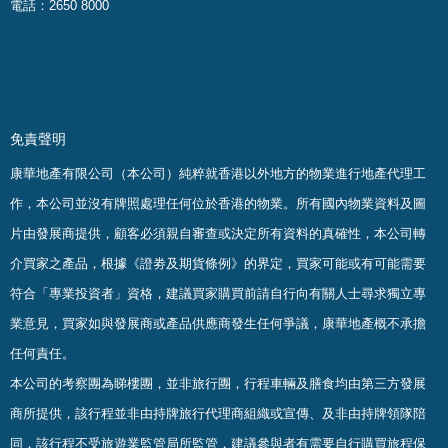
電話：2650 8000
免責聲明
康華地產有限公司（本公司）純粹就香港以外地方的物業進行地產代理工
作，本公司並沒有牌照處理任何位於香港的物業。
所有國內物業資料及圖
片由發展商提供，顧客必須親自審查或決定所有資料的真確
性
，
本公司轉
介買家之產品，根據《證劵及期貨條例》的界定，買家可能或有可能需要
符合「專業投資者」資格，建議買家購買前請自行向有關人士尋求獨立專
業意見，買家如與發展商或產品供應商發生任何爭議，康華地產概不承擔
任何責任。
本公司的考察團為睇樓團，並非旅行團，行程車輛及膳食均由第三方發展
商所提供，該行程並非由持牌旅行代理商組織或宣傳、及非由持牌領隊陪
同，該行程不受旅遊業監管局所監管，建議參與者有需要自行購買旅程保