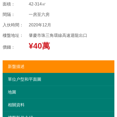
面積：
42-314㎡
間隔：
一房至六房
入伙時間：
2020年12月
樓盤地址：
肇慶市珠三角環線高速迴龍出口
¥40萬
價錢：
新盤描述
單位户型和平面圖
地圖
相關資料