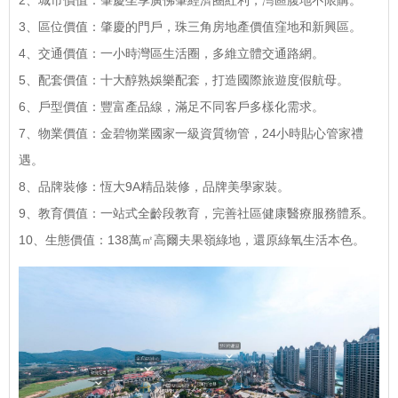
2、城市價值：肇慶坐享廣佛肇經濟圈紅利，灣區腹地不限購。
3、區位價值：肇慶的門戶，珠三角房地產價值窪地和新興區。
4、交通價值：一小時灣區生活圈，多維立體交通路網。
5、配套價值：十大醇熟娛樂配套，打造國際旅遊度假航母。
6、戶型價值：豐富產品線，滿足不同客戶多樣化需求。
7、物業價值：金碧物業國家一級資質物管，24小時貼心管家禮
遇。
8、品牌裝修：恆大9A精品裝修，品牌美學家裝。
9、教育價值：一站式全齡段教育，完善社區健康醫療服務體系。
10、生態價值：138萬㎡高爾夫果嶺綠地，還原綠氧生活本色。