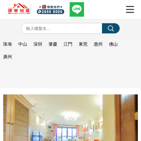
珠海
中山
深圳
肇慶
江門
東莞
惠州
佛山
廣州