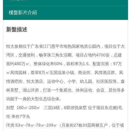
樓盤影片介紹
新盤描述
恒大泉都位于广东省江门恩平市地热国家地质公园内，项目位于大
湾区，交通便利，畅享珠三角生活圈。项目占地约4700亩，总建
面约480万㎡。整体绿化率50%，容积率为1.5。配套完善：97万
㎡风情园林，荟萃8万㎡五国温泉小镇、商业街、风情酒店群、风
情酒吧街、恒大酒店、运动中心、小学、幼儿园、社区医院等。森
林美墅、湖山洋房，打造一个集观光、休闲运动、会议、居住等多
功能于一身的大型生态综合体。
别墅 180㎡-250㎡ 三层(4联，6联排悦泉墅 位于项目东北侧)毛
坯 单价7字头
洋房:53㎡-78㎡-79㎡-109㎡（月泉街27栋33层两梯五户，位于项