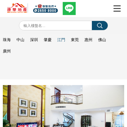
珠海
中山
深圳
肇慶
江門
東莞
惠州
佛山
廣州