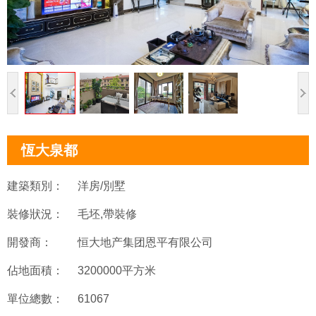
恆大泉都
建築類別：
洋房/別墅
裝修狀況：
毛坯,帶裝修
開發商：
恒大地产集团恩平有限公司
佔地面積：
3200000平方米
單位總數：
61067