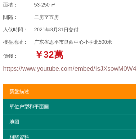
面積：
53-250 ㎡
間隔：
二房至五房
入伙時間：
2021年8月31日交付
樓盤地址：
广东省恩平市良西中心小学北500米
￥32萬
價錢：
https://www.youtube.com/embed/IsJXsowM0W4
新盤描述
單位户型和平面圖
地圖
相關資料