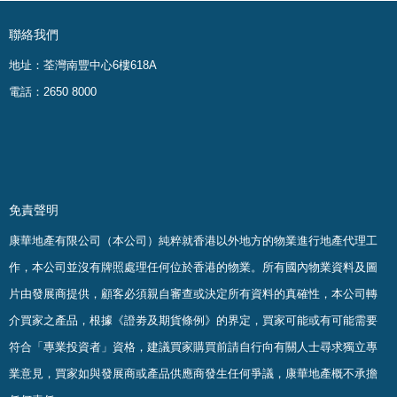
聯絡我們
地址：荃灣南豐中心6樓618A
電話：2650 8000
免責聲明
康華地產有限公司（本公司）純粹就香港以外地方的物業進行地產代理工
作，本公司並沒有牌照處理任何位於香港的物業。
所有國內物業資料及圖
片由發展商提供，顧客必須親自審查或決定所有資料的真確
性
，
本公司轉
介買家之產品，根據《證劵及期貨條例》的界定，買家可能或有可能需要
符合「專業投資者」資格，建議買家購買前請自行向有關人士尋求獨立專
業意見，買家如與發展商或產品供應商發生任何爭議，康華地產概不承擔