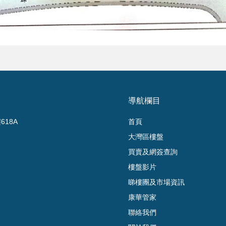
導航欄目
18A
首頁
大灣區樓盤
買賣及網簽查詢
樓盤影片
睇樓團及市場資訊
康華管家
聯絡我們