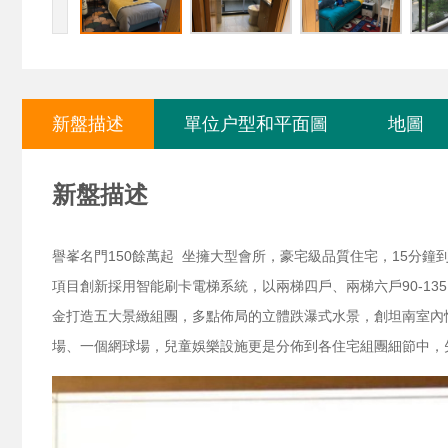
新盤描述
單位户型和平面圖
地圖
新盤描述
譽峯名門
150餘萬起 坐擁大型會所
，豪宅級品質住宅，15分鐘
項目創新採用智能刷卡電梯系統，以兩梯四戶、兩梯六戶
90-135
金打造五大景緻組團，多點佈局的立體跌瀑式水景，創坦南室內
場、一個網球場，兒童娛樂設施更是分佈到各住宅組團細節中，