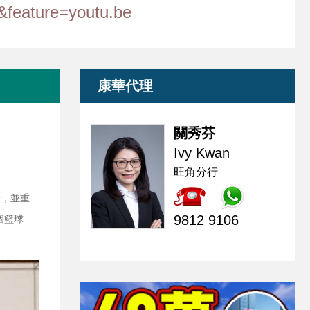
eature=youtu.be
康華代理
關秀芬
Ivy Kwan
旺角分行
米，並重
9812 9106
個籃球