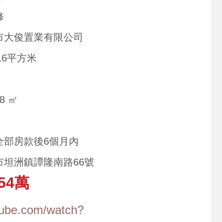
修
市大俊置業有限公司
816平方米
08 ㎡
全部房款後6個月內
市坦洲鎮譚隆南路66號
54萬
tube.com/watch?