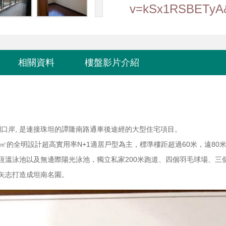
v=kSx1RSBETyA&f
相關資料
樓盤影片介紹
到口岸, 是連接珠坦的譚隆南路通車後途經的大型住宅項目。
㎡的全明設計超高實用率
N+1
適居戶型為主，標準樓距超過
60
米，遠
80
恆溫泳池以及無邊際陽光泳池，獨立私家
200
米跑道、四個羽毛球場、三
矢志打造成坦南名園。