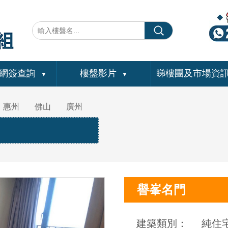
網簽查詢
樓盤影片
睇樓團及市場資
▼
▼
惠州
佛山
廣州
譽峯名門
建築類別：
純住