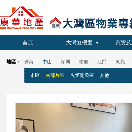
首頁
大灣區樓盤
買賣及
▼
地區：
珠海
中山
深圳
肇慶
江門
東莞
市區
南部片區
火炬開發區
其他