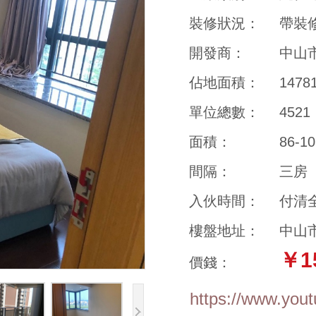
裝修狀況：
帶裝
開發商：
中山
佔地面積：
147
單位總數：
4521
面積：
86-1
間隔：
三房
入伙時間：
付清
樓盤地址：
中山
￥1
價錢：
https://www.you