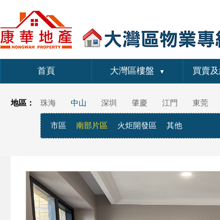
首頁
大灣區樓盤
買賣及
▼
地區：
珠海
中山
深圳
肇慶
江門
東莞
市區
南部片區
火炬開發區
其他