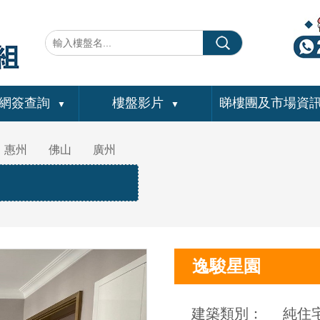
網簽查詢
樓盤影片
睇樓團及市場資
▼
▼
惠州
佛山
廣州
逸駿星園
建築類別：
純住