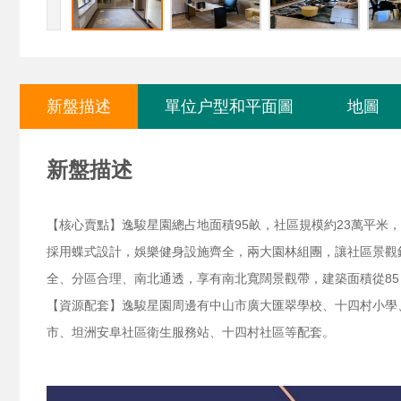
新盤描述
單位户型和平面圖
地圖
新盤描述
【核心賣點】逸駿星園總占地面積95畝，社區規模約23萬平米
採用蝶式設計，娛樂健身設施齊全，兩大園林組團，讓社區景觀
全、分區合理、南北通透，享有南北寬闊景觀帶，建築面積從85
【資源配套】逸駿星園周邊有中山市廣大匯翠學校、十四村小學
市、坦洲安阜社區衛生服務站、十四村社區等配套。