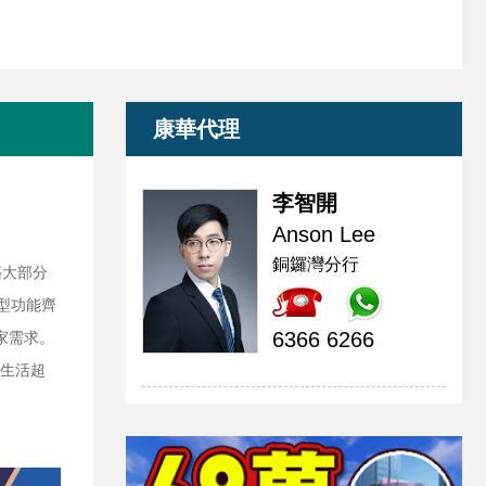
康華代理
李智開
Anson Lee
銅鑼灣分行
築大部分
型功能齊
6366 6266
家需求。
惠生活超