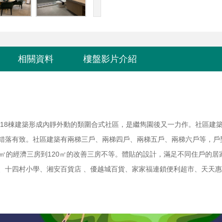
相關資料
樓盤影片介紹
，18棟建築形成內靜外動的類圍合式社區，是繼雋園後又一力作。社區建
錯落有致。社區建築有兩梯三戶、兩梯四戶、兩梯五戶、兩梯六戶等，戶
㎡的經濟三房到120㎡的改善三房不等。體貼的設計，滿足不同住戶的居
、十四村小學、湘安百貨店 、優越城百貨、家家福連鎖便利超市、天天