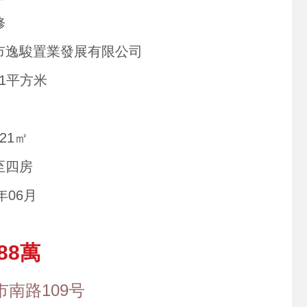
修
市逸駿置業發展有限公司
61平方米
121㎡
至四房
1年06月
88萬
南路109号