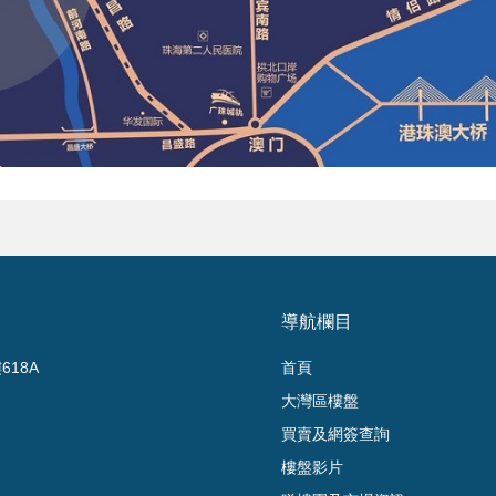
導航欄目
18A
首頁
大灣區樓盤
買賣及網簽查詢
樓盤影片