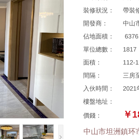
裝修狀況：
帶裝
開發商：
中山
佔地面積：
637
單位總數：
1817
面積：
112-
間隔：
三房
入伙時間：
202
樓盤地址：
￥1
價錢：
中山市坦洲鎮环市